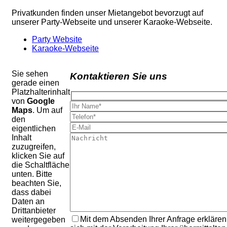
Privatkunden finden unser Mietangebot bevorzugt auf
unserer Party-Webseite und unserer Karaoke-Webseite.
Party Website
Karaoke-Webseite
Sie sehen
Kontaktieren Sie uns
gerade einen
Platzhalterinhalt
von
Google
Maps
. Um auf
den
eigentlichen
Inhalt
zuzugreifen,
klicken Sie auf
die Schaltfläche
unten. Bitte
beachten Sie,
dass dabei
Daten an
Drittanbieter
Mit dem Absenden Ihrer Anfrage erklären
weitergegeben