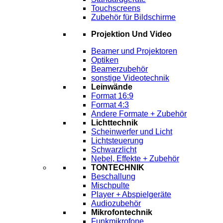
Touchscreens
Zubehör für Bildschirme
Projektion Und Video
Beamer und Projektoren
Optiken
Beamerzubehör
sonstige Videotechnik
Leinwände
Format 16:9
Format 4:3
Andere Formate + Zubehör
Lichttechnik
Scheinwerfer und Licht
Lichtsteuerung
Schwarzlicht
Nebel, Effekte + Zubehör
TONTECHNIK
Beschallung
Mischpulte
Player + Abspielgeräte
Audiozubehör
Mikrofontechnik
Funkmikrofone