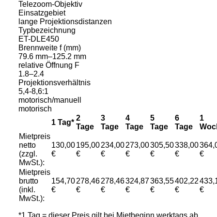
Telezoom-Objektiv
Einsatzgebiet
lange Projektionsdistanzen
Typbezeichnung
ET-DLE450
Brennweite f (mm)
79.6 mm–125.2 mm
relative Öffnung F
1.8–2.4
Projektionsverhältnis
5,4-8,6:1
motorisch/manuell
motorisch
2
3
4
5
6
1
1 Tag*
Tage
Tage
Tage
Tage
Tage
Woc
Mietpreis
netto
130,00
195,00
234,00
273,00
305,50
338,00
364,
(zzgl.
€
€
€
€
€
€
€
MwSt.):
Mietpreis
brutto
154,70
278,46
278,46
324,87
363,55
402,22
433,
(inkl.
€
€
€
€
€
€
€
MwSt.):
*1 Tag = dieser Preis gilt bei Mietbeginn werktags ab