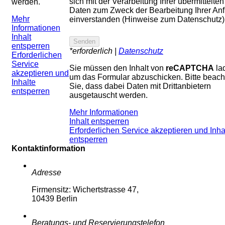
sich mit der Verarbeitung Ihrer übermittelten
werden.
Daten zum Zweck der Bearbeitung Ihrer An
Mehr
einverstanden (Hinweise zum Datenschutz)
Informationen
Inhalt
entsperren
*erforderlich |
Datenschutz
Erforderlichen
Service
Sie müssen den Inhalt von
reCAPTCHA
la
akzeptieren und
um das Formular abzuschicken. Bitte beach
Inhalte
Sie, dass dabei Daten mit Drittanbietern
entsperren
ausgetauscht werden.
Mehr Informationen
Inhalt entsperren
Erforderlichen Service akzeptieren und Inha
entsperren
Kontaktinformation
Adresse
Firmensitz: Wichertstrasse 47,
10439 Berlin
Beratungs- und Reservierungstelefon