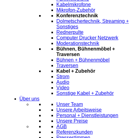
Kabelmikrofone
Mikrofon-Zubehör
Konferenztechnik
Dolmetschertechnik, Streaming +
Sonstiges
Rednerpulte
Computer Drucker Netzwerk
Moderationstechnik
Bühnen, Bühnenmöbel +
Traversen
Bühnen + Bühnenmöbel
Traversen
Kabel + Zubehör
Strom
Audio
Video
Sonstige Kabel + Zubehör
Über uns
Unser Team
Unsere Arbeitsweise
Personal + Dienstleistungen
Unsere Preise
AGB
Referenzkunden
Pressestimmen