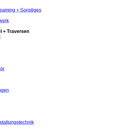
reaming + Sonstiges
werk
 + Traversen
l
ör
ungen
staltungstechnik