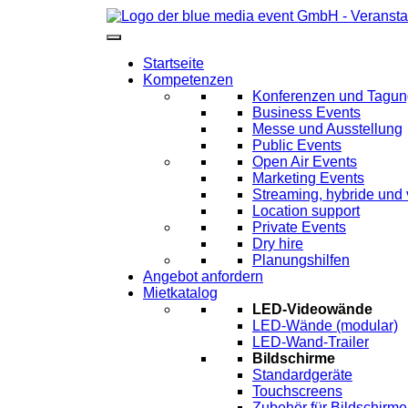
Startseite
Kompetenzen
Konferenzen und Tagu
Business Events
Messe und Ausstellung
Public Events
Open Air Events
Marketing Events
Streaming, hybride und 
Location support
Private Events
Dry hire
Planungshilfen
Angebot anfordern
Mietkatalog
LED-Videowände
LED-Wände (modular)
LED-Wand-Trailer
Bildschirme
Standardgeräte
Touchscreens
Zubehör für Bildschirme