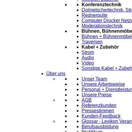
Konferenztechnik
Dolmetschertechnik, St
Rednerpulte
Computer Drucker Netz
Moderationstechnik
Bühnen, Bühnenmöbel
Bühnen + Bühnenmöbe
Traversen
Kabel + Zubehör
Strom
Audio
Video
Sonstige Kabel + Zubeh
Über uns
Unser Team
Unsere Arbeitsweise
Personal + Dienstleist
Unsere Preise
AGB
Referenzkunden
Pressestimmen
Kunden-Feedback
Glossar - Lexikon Veran
Berufsausbildung
Praktikum