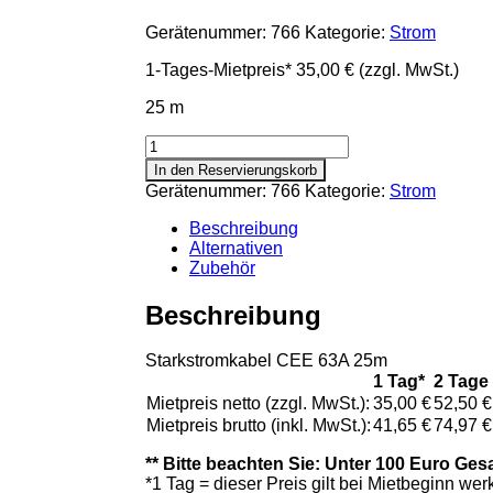
Gerätenummer:
766
Kategorie:
Strom
1-Tages-Mietpreis*
35,00 €
(zzgl. MwSt.)
25 m
Kabel
Strom
In den Reservierungskorb
CEE
Gerätenummer:
766
Kategorie:
Strom
63A
Verlängerung
Beschreibung
25
Alternativen
Menge
Zubehör
Beschreibung
Starkstromkabel CEE 63A 25m
1 Tag*
2 Tage
Mietpreis netto (zzgl. MwSt.):
35,00 €
52,50 €
Mietpreis brutto (inkl. MwSt.):
41,65 €
74,97 €
** Bitte beachten Sie: Unter 100 Euro Ges
*1 Tag = dieser Preis gilt bei Mietbeginn w