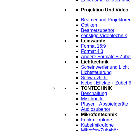
Projektion Und Video
Beamer und Projektore
Optiken
Beamerzubehör
sonstige Videotechnik
Leinwände
Format 16:9
Format 4:3
Andere Formate + Zube
Lichttechnik
Scheinwerfer und Licht
Lichtsteuerung
Schwarzlicht
Nebel, Effekte + Zubehö
TONTECHNIK
Beschallung
Mischpulte
Player + Abspielgeräte
Audiozubehör
Mikrofontechnik
Funkmikrofone
Kabelmikrofone
Mikrofon-Zubehör