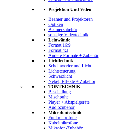
Projektion Und Video
Beamer und Projektoren
Optiken
Beamerzubehör
sonstige Videotechnik
Leinwände
Format 16:9
Format 4:3
Andere Formate + Zubehör
Lichttechnik
Scheinwerfer und Licht
Lichtsteuerung
Schwarzlicht
Nebel, Effekte + Zubehör
TONTECHNIK
Beschallung
Mischpulte
Player + Abspielgeräte
Audiozubehör
Mikrofontechnik
Funkmikrofone
Kabelmikrofone
Mikrofon-Zubehör