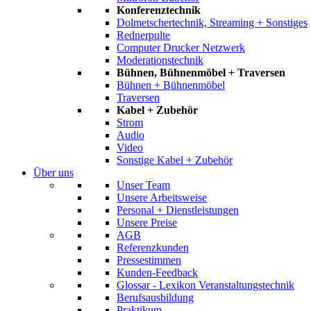
Konferenztechnik
Dolmetschertechnik, Streaming + Sonstiges
Rednerpulte
Computer Drucker Netzwerk
Moderationstechnik
Bühnen, Bühnenmöbel + Traversen
Bühnen + Bühnenmöbel
Traversen
Kabel + Zubehör
Strom
Audio
Video
Sonstige Kabel + Zubehör
Über uns
Unser Team
Unsere Arbeitsweise
Personal + Dienstleistungen
Unsere Preise
AGB
Referenzkunden
Pressestimmen
Kunden-Feedback
Glossar - Lexikon Veranstaltungstechnik
Berufsausbildung
Praktikum