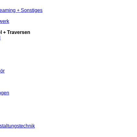
reaming + Sonstiges
werk
 + Traversen
l
ör
ungen
staltungstechnik