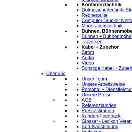
Konferenztechnik
Dolmetschertechnik, St
Rednerpulte
Computer Drucker Netz
Moderationstechnik
Bühnen, Bühnenmöbel
Bühnen + Bühnenmöbe
Traversen
Kabel + Zubehör
Strom
Audio
Video
Sonstige Kabel + Zubeh
Über uns
Unser Team
Unsere Arbeitsweise
Personal + Dienstleist
Unsere Preise
AGB
Referenzkunden
Pressestimmen
Kunden-Feedback
Glossar - Lexikon Veran
Berufsausbildung
Praktikum