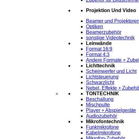
Projektion Und Video
Beamer und Projektore
Optiken
Beamerzubehör
sonstige Videotechnik
Leinwände
Format 16:9
Format 4:3
Andere Formate + Zube
Lichttechnik
Scheinwerfer und Licht
Lichtsteuerung
Schwarzlicht
Nebel, Effekte + Zubehö
TONTECHNIK
Beschallung
Mischpulte
Player + Abspielgeräte
Audiozubehör
Mikrofontechnik
Funkmikrofone
Kabelmikrofone
Mikrofon-Zubehör