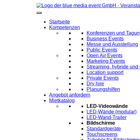
Startseite
Kompetenzen
Konferenzen und Tagu
Business Events
Messe und Ausstellung
Public Events
Open Air Events
Marketing Events
Streaming, hybride und 
Location support
Private Events
Dry hire
Planungshilfen
Angebot anfordern
Mietkatalog
LED-Videowände
LED-Wände (modular)
LED-Wand-Trailer
Bildschirme
Standardgeräte
Touchscreens
Zubehör für Bildschirme