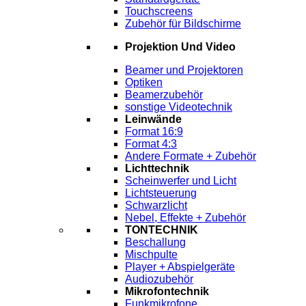
Touchscreens
Zubehör für Bildschirme
Projektion Und Video
Beamer und Projektoren
Optiken
Beamerzubehör
sonstige Videotechnik
Leinwände
Format 16:9
Format 4:3
Andere Formate + Zubehör
Lichttechnik
Scheinwerfer und Licht
Lichtsteuerung
Schwarzlicht
Nebel, Effekte + Zubehör
TONTECHNIK
Beschallung
Mischpulte
Player + Abspielgeräte
Audiozubehör
Mikrofontechnik
Funkmikrofone