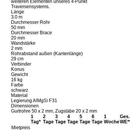
weiteren Elementen unseres 4-Punkt
Traversensystems.
Länge
3.0 m
Durchmesser Rohr
50 mm
Durchmesser Brace
20 mm
Wandstärke
2 mm
Rohrabstand außen (Kantenlänge)
29 cm
Verbinder
Konus
Gewicht
16 kg
Farbe
schwarz
Material
Legierung AlMgSi F31
Dimensionen
Gurtrohre 50 x 2 mm, Zugstäbe 20 x 2 mm
1
2
3
4
5
6
1
Ges.
Tag*
Tage
Tage
Tage
Tage
Tage
Woche
WE*
Mietpreis