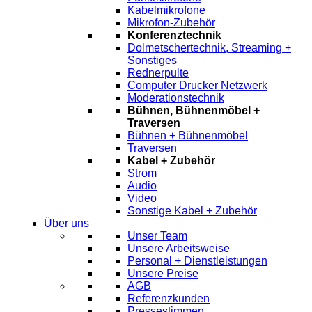
Kabelmikrofone
Mikrofon-Zubehör
Konferenztechnik
Dolmetschertechnik, Streaming +
Sonstiges
Rednerpulte
Computer Drucker Netzwerk
Moderationstechnik
Bühnen, Bühnenmöbel +
Traversen
Bühnen + Bühnenmöbel
Traversen
Kabel + Zubehör
Strom
Audio
Video
Sonstige Kabel + Zubehör
Über uns
Unser Team
Unsere Arbeitsweise
Personal + Dienstleistungen
Unsere Preise
AGB
Referenzkunden
Pressestimmen