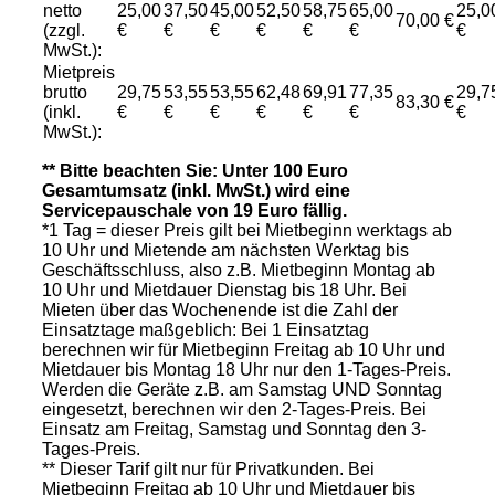
netto
25,00
37,50
45,00
52,50
58,75
65,00
25,0
70,00 €
(zzgl.
€
€
€
€
€
€
€
MwSt.):
Mietpreis
brutto
29,75
53,55
53,55
62,48
69,91
77,35
29,7
83,30 €
(inkl.
€
€
€
€
€
€
€
MwSt.):
** Bitte beachten Sie: Unter 100 Euro
Gesamtumsatz (inkl. MwSt.) wird eine
Servicepauschale von 19 Euro fällig.
*1 Tag = dieser Preis gilt bei Mietbeginn werktags ab
10 Uhr und Mietende am nächsten Werktag bis
Geschäftsschluss, also z.B. Mietbeginn Montag ab
10 Uhr und Mietdauer Dienstag bis 18 Uhr. Bei
Mieten über das Wochenende ist die Zahl der
Einsatztage maßgeblich: Bei 1 Einsatztag
berechnen wir für Mietbeginn Freitag ab 10 Uhr und
Mietdauer bis Montag 18 Uhr nur den 1-Tages-Preis.
Werden die Geräte z.B. am Samstag UND Sonntag
eingesetzt, berechnen wir den 2-Tages-Preis. Bei
Einsatz am Freitag, Samstag und Sonntag den 3-
Tages-Preis.
** Dieser Tarif gilt nur für Privatkunden. Bei
Mietbeginn Freitag ab 10 Uhr und Mietdauer bis