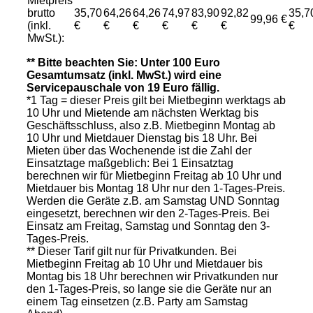
Mietpreis
brutto
35,70
64,26
64,26
74,97
83,90
92,82
35,7
99,96 €
(inkl.
€
€
€
€
€
€
€
MwSt.):
** Bitte beachten Sie: Unter 100 Euro
Gesamtumsatz (inkl. MwSt.) wird eine
Servicepauschale von 19 Euro fällig.
*1 Tag = dieser Preis gilt bei Mietbeginn werktags ab
10 Uhr und Mietende am nächsten Werktag bis
Geschäftsschluss, also z.B. Mietbeginn Montag ab
10 Uhr und Mietdauer Dienstag bis 18 Uhr. Bei
Mieten über das Wochenende ist die Zahl der
Einsatztage maßgeblich: Bei 1 Einsatztag
berechnen wir für Mietbeginn Freitag ab 10 Uhr und
Mietdauer bis Montag 18 Uhr nur den 1-Tages-Preis.
Werden die Geräte z.B. am Samstag UND Sonntag
eingesetzt, berechnen wir den 2-Tages-Preis. Bei
Einsatz am Freitag, Samstag und Sonntag den 3-
Tages-Preis.
** Dieser Tarif gilt nur für Privatkunden. Bei
Mietbeginn Freitag ab 10 Uhr und Mietdauer bis
Montag bis 18 Uhr berechnen wir Privatkunden nur
den 1-Tages-Preis, so lange sie die Geräte nur an
einem Tag einsetzen (z.B. Party am Samstag