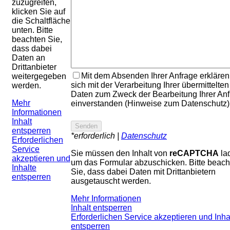
zuzugreifen,
klicken Sie auf
die Schaltfläche
unten. Bitte
beachten Sie,
dass dabei
Daten an
Drittanbieter
Mit dem Absenden Ihrer Anfrage erklären
weitergegeben
sich mit der Verarbeitung Ihrer übermittelten
werden.
Daten zum Zweck der Bearbeitung Ihrer An
Mehr
einverstanden (Hinweise zum Datenschutz)
Informationen
Inhalt
entsperren
*erforderlich |
Datenschutz
Erforderlichen
Service
Sie müssen den Inhalt von
reCAPTCHA
la
akzeptieren und
um das Formular abzuschicken. Bitte beach
Inhalte
Sie, dass dabei Daten mit Drittanbietern
entsperren
ausgetauscht werden.
Mehr Informationen
Inhalt entsperren
Erforderlichen Service akzeptieren und Inha
entsperren