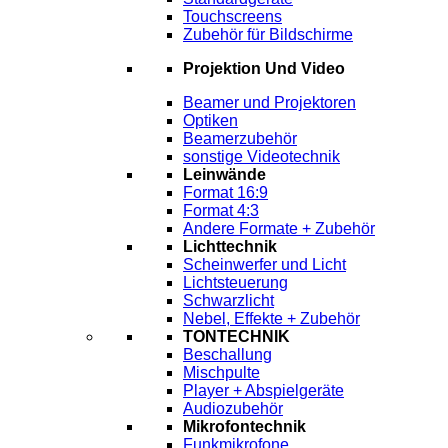
Touchscreens
Zubehör für Bildschirme
Projektion Und Video
Beamer und Projektoren
Optiken
Beamerzubehör
sonstige Videotechnik
Leinwände
Format 16:9
Format 4:3
Andere Formate + Zubehör
Lichttechnik
Scheinwerfer und Licht
Lichtsteuerung
Schwarzlicht
Nebel, Effekte + Zubehör
TONTECHNIK
Beschallung
Mischpulte
Player + Abspielgeräte
Audiozubehör
Mikrofontechnik
Funkmikrofone