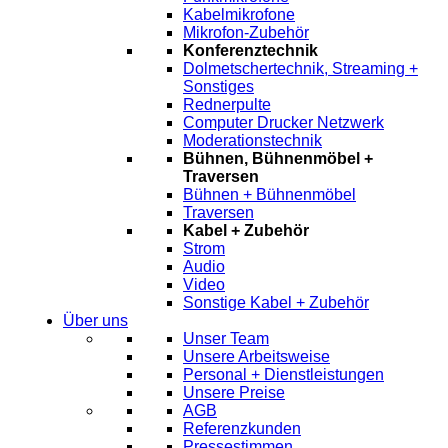
Kabelmikrofone
Mikrofon-Zubehör
Konferenztechnik
Dolmetschertechnik, Streaming +
Sonstiges
Rednerpulte
Computer Drucker Netzwerk
Moderationstechnik
Bühnen, Bühnenmöbel +
Traversen
Bühnen + Bühnenmöbel
Traversen
Kabel + Zubehör
Strom
Audio
Video
Sonstige Kabel + Zubehör
Über uns
Unser Team
Unsere Arbeitsweise
Personal + Dienstleistungen
Unsere Preise
AGB
Referenzkunden
Pressestimmen