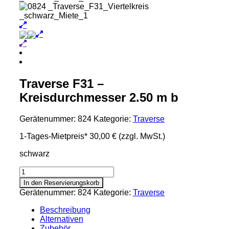
Traverse F31 –
Kreisdurchmesser 2.50 m b
Gerätenummer:
824
Kategorie:
Traverse
1-Tages-Mietpreis*
30,00 €
(zzgl. MwSt.)
schwarz
Traverse
F31
In den Reservierungskorb
-
Gerätenummer:
824
Kategorie:
Traverse
Kreisdurchmesser
2.50
Beschreibung
m
Alternativen
b
Zubehör