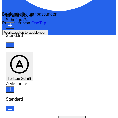
Barrierefreiheitsanpassungen
Inhaltsmodule
Schriftgröße
Präsentiert von
OneTap
Werkzeugleiste ausblenden
Standard
Lesbare Schrift
Zeilenhöhe
Standard