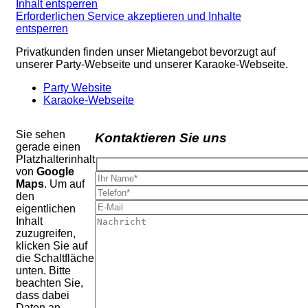
Inhalt entsperren
Erforderlichen Service akzeptieren und Inhalte
entsperren
Privatkunden finden unser Mietangebot bevorzugt auf
unserer Party-Webseite und unserer Karaoke-Webseite.
Party Website
Karaoke-Webseite
Sie sehen
Kontaktieren Sie uns
gerade einen
Platzhalterinhalt
von
Google
Maps
. Um auf
den
eigentlichen
Inhalt
zuzugreifen,
klicken Sie auf
die Schaltfläche
unten. Bitte
beachten Sie,
dass dabei
Daten an