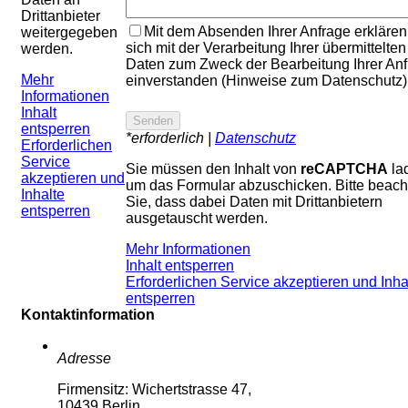
Drittanbieter
Mit dem Absenden Ihrer Anfrage erklären
weitergegeben
sich mit der Verarbeitung Ihrer übermittelten
werden.
Daten zum Zweck der Bearbeitung Ihrer An
Mehr
einverstanden (Hinweise zum Datenschutz)
Informationen
Inhalt
entsperren
*erforderlich |
Datenschutz
Erforderlichen
Service
Sie müssen den Inhalt von
reCAPTCHA
la
akzeptieren und
um das Formular abzuschicken. Bitte beach
Inhalte
Sie, dass dabei Daten mit Drittanbietern
entsperren
ausgetauscht werden.
Mehr Informationen
Inhalt entsperren
Erforderlichen Service akzeptieren und Inha
entsperren
Kontaktinformation
Adresse
Firmensitz: Wichertstrasse 47,
10439 Berlin