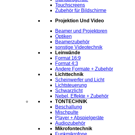
Touchscreens
Zubehör für Bildschirme
Projektion Und Video
Beamer und Projektoren
Optiken
Beamerzubehör
sonstige Videotechnik
Leinwände
Format 16:9
Format 4:3
Andere Formate + Zubehör
Lichttechnik
Scheinwerfer und Licht
Lichtsteuerung
Schwarzlicht
Nebel, Effekte + Zubehör
TONTECHNIK
Beschallung
Mischpulte
Player + Abspielgeräte
Audiozubehör
Mikrofontechnik
Funkmikrofone