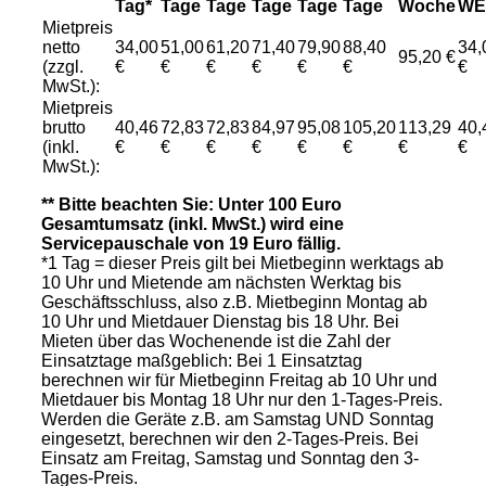
Tag*
Tage
Tage
Tage
Tage
Tage
Woche
WE
Mietpreis
netto
34,00
51,00
61,20
71,40
79,90
88,40
34,
95,20 €
(zzgl.
€
€
€
€
€
€
€
MwSt.):
Mietpreis
brutto
40,46
72,83
72,83
84,97
95,08
105,20
113,29
40,
(inkl.
€
€
€
€
€
€
€
€
MwSt.):
** Bitte beachten Sie: Unter 100 Euro
Gesamtumsatz (inkl. MwSt.) wird eine
Servicepauschale von 19 Euro fällig.
*1 Tag = dieser Preis gilt bei Mietbeginn werktags ab
10 Uhr und Mietende am nächsten Werktag bis
Geschäftsschluss, also z.B. Mietbeginn Montag ab
10 Uhr und Mietdauer Dienstag bis 18 Uhr. Bei
Mieten über das Wochenende ist die Zahl der
Einsatztage maßgeblich: Bei 1 Einsatztag
berechnen wir für Mietbeginn Freitag ab 10 Uhr und
Mietdauer bis Montag 18 Uhr nur den 1-Tages-Preis.
Werden die Geräte z.B. am Samstag UND Sonntag
eingesetzt, berechnen wir den 2-Tages-Preis. Bei
Einsatz am Freitag, Samstag und Sonntag den 3-
Tages-Preis.