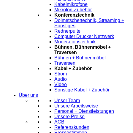
Kabelmikrofone
Mikrofon-Zubehör
Konferenztechnik
Dolmetschertechnik, Streaming +
Sonstiges
Rednerpulte
Computer Drucker Netzwerk
Moderationstechnik
Bühnen, Bühnenmöbel +
Traversen
Bühnen + Bühnenmöbel
Traversen
Kabel + Zubehör
Strom
Audio
Video
Sonstige Kabel + Zubehör
Über uns
Unser Team
Unsere Arbeitsweise
Personal + Dienstleistungen
Unsere Preise
AGB
Referenzkunden
Pressestimmen