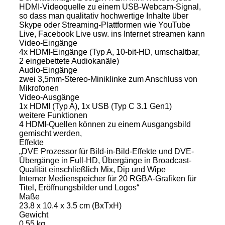
HDMI-Videoquelle zu einem USB-Webcam-Signal,
so dass man qualitativ hochwertige Inhalte über
Skype oder Streaming-Plattformen wie YouTube
Live, Facebook Live usw. ins Internet streamen kann
Video-Eingänge
4x HDMI-Eingänge (Typ A, 10-bit-HD, umschaltbar,
2 eingebettete Audiokanäle)
Audio-Eingänge
zwei 3,5mm-Stereo-Miniklinke zum Anschluss von
Mikrofonen
Video-Ausgänge
1x HDMI (Typ A), 1x USB (Typ C 3.1 Gen1)
weitere Funktionen
4 HDMI-Quellen können zu einem Ausgangsbild
gemischt werden,
Effekte
„DVE Prozessor für Bild-in-Bild-Effekte und DVE-
Übergänge in Full-HD, Übergänge in Broadcast-
Qualität einschließlich Mix, Dip und Wipe
Interner Medienspeicher für 20 RGBA-Grafiken für
Titel, Eröffnungsbilder und Logos“
Maße
23.8 x 10.4 x 3.5 cm (BxTxH)
Gewicht
0.55 kg