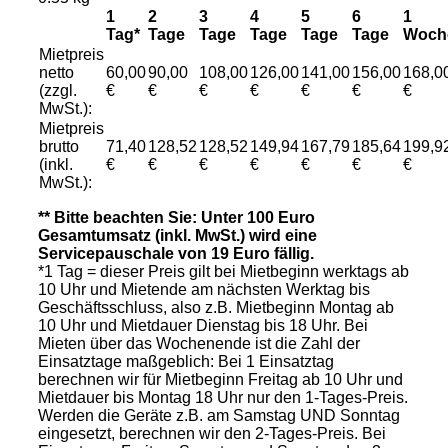
1
2
3
4
5
6
1
Tag*
Tage
Tage
Tage
Tage
Tage
Woch
Mietpreis
netto
60,00
90,00
108,00
126,00
141,00
156,00
168,0
(zzgl.
€
€
€
€
€
€
€
MwSt.):
Mietpreis
brutto
71,40
128,52
128,52
149,94
167,79
185,64
199,9
(inkl.
€
€
€
€
€
€
€
MwSt.):
** Bitte beachten Sie: Unter 100 Euro
Gesamtumsatz (inkl. MwSt.) wird eine
Servicepauschale von 19 Euro fällig.
*1 Tag = dieser Preis gilt bei Mietbeginn werktags ab
10 Uhr und Mietende am nächsten Werktag bis
Geschäftsschluss, also z.B. Mietbeginn Montag ab
10 Uhr und Mietdauer Dienstag bis 18 Uhr. Bei
Mieten über das Wochenende ist die Zahl der
Einsatztage maßgeblich: Bei 1 Einsatztag
berechnen wir für Mietbeginn Freitag ab 10 Uhr und
Mietdauer bis Montag 18 Uhr nur den 1-Tages-Preis.
Werden die Geräte z.B. am Samstag UND Sonntag
eingesetzt, berechnen wir den 2-Tages-Preis. Bei