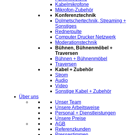
Kabelmikrofone
Mikrofon-Zubehör
Konferenztechnik
Dolmetschertechnik, Streaming +
Sonstiges
Rednerpulte
Computer Drucker Netzwerk
Moderationstechnik
Bühnen, Bühnenmöbel +
Traversen
Bühnen + Bühnenmöbel
Traversen
Kabel + Zubehör
Strom
Audio
Video
Sonstige Kabel + Zubehör
Über uns
Unser Team
Unsere Arbeitsweise
Personal + Dienstleistungen
Unsere Preise
AGB
Referenzkunden
Pressestimmen