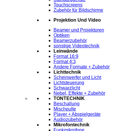
Touchscreens
Zubehör für Bildschirme
Projektion Und Video
Beamer und Projektoren
Optiken
Beamerzubehör
sonstige Videotechnik
Leinwände
Format 16:9
Format 4:3
Andere Formate + Zubehör
Lichttechnik
Scheinwerfer und Licht
Lichtsteuerung
Schwarzlicht
Nebel, Effekte + Zubehör
TONTECHNIK
Beschallung
Mischpulte
Player + Abspielgeräte
Audiozubehör
Mikrofontechnik
Funkmikrofone