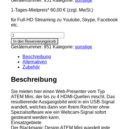
Gerätenummer:
951
Kategorie:
sonstige
1-Tages-Mietpreis*
60,00 €
(zzgl. MwSt.)
für Full-HD Streaming zu Youtube, Skype, Facebook
etc.
Webpresenter
Video-
In den Reservierungskorb
Streamer
Gerätenummer:
951
Kategorie:
sonstige
Atem
Mini
Beschreibung
Pro
Alternativen
Iso
Zubehör
Menge
Beschreibung
Sie mieten hier einen Web-Presenter vom Typ
ATEM Mini, der bis zu 4 HDMI-Quellen mischt. Das
resultierende Ausgangsbild wird in ein USB-Signal
wandelt, welches dann von Ihrem Rechner ohne
Spezialsoftware wie ein Webcam-Signal sofort
gestreamt werden kann.
Einsatzgebiete
Der Blackmagic Design ATEM Mini wandelt jede