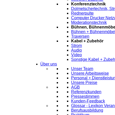
Konferenztechnik
Dolmetschertechnik, St
Rednerpulte
Computer Drucker Netz
Moderationstechnik
Bühnen, Bühnenmöbel
Bühnen + Bühnenmöbe
Traversen
Kabel + Zubehör
Strom
Audio
Video
Sonstige Kabel + Zubeh
Über uns
Unser Team
Unsere Arbeitsweise
Personal + Dienstleist
Unsere Preise
AGB
Referenzkunden
Pressestimmen
Kunden-Feedback
Glossar - Lexikon Veran
Berufsausbildung
Praktikum