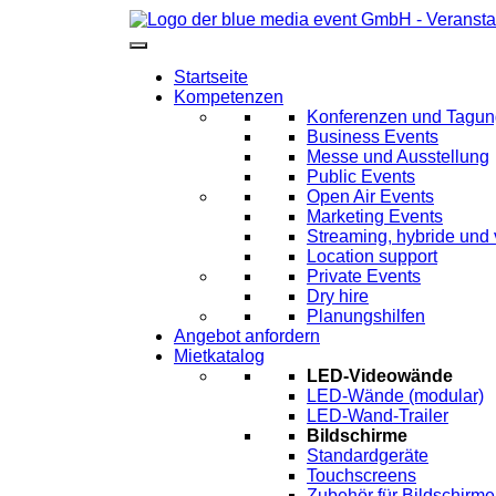
Startseite
Kompetenzen
Konferenzen und Tagu
Business Events
Messe und Ausstellung
Public Events
Open Air Events
Marketing Events
Streaming, hybride und 
Location support
Private Events
Dry hire
Planungshilfen
Angebot anfordern
Mietkatalog
LED-Videowände
LED-Wände (modular)
LED-Wand-Trailer
Bildschirme
Standardgeräte
Touchscreens
Zubehör für Bildschirme