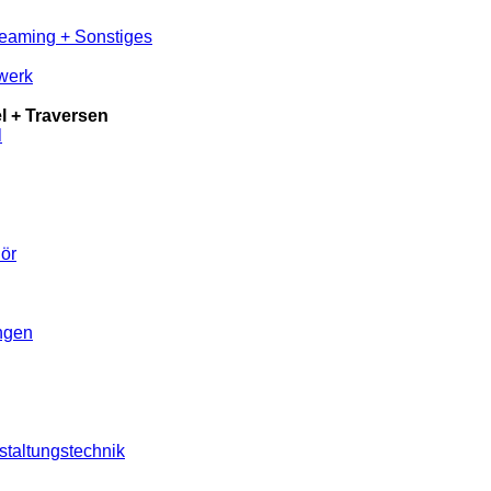
reaming + Sonstiges
werk
 + Traversen
l
ör
ungen
staltungstechnik