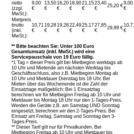
netto
9,00
13,50
16,20
18,90
21,15
23,40
9,00
25,20 €
(zzgl.
€
€
€
€
€
€
€
MwSt.):
Mietpreis
brutto
10,71
19,28
19,28
22,49
25,17
27,85
10,7
29,99 €
(inkl.
€
€
€
€
€
€
€
MwSt.):
** Bitte beachten Sie: Unter 100 Euro
Gesamtumsatz (inkl. MwSt.) wird eine
Servicepauschale von 19 Euro fällig.
*1 Tag = dieser Preis gilt bei Mietbeginn werktags ab
10 Uhr und Mietende am nächsten Werktag bis
Geschäftsschluss, also z.B. Mietbeginn Montag ab
10 Uhr und Mietdauer Dienstag bis 18 Uhr. Bei
Mieten über das Wochenende ist die Zahl der
Einsatztage maßgeblich: Bei 1 Einsatztag
berechnen wir für Mietbeginn Freitag ab 10 Uhr und
Mietdauer bis Montag 18 Uhr nur den 1-Tages-Preis.
Werden die Geräte z.B. am Samstag UND Sonntag
eingesetzt, berechnen wir den 2-Tages-Preis. Bei
Einsatz am Freitag, Samstag und Sonntag den 3-
Tages-Preis.
** Dieser Tarif gilt nur für Privatkunden. Bei
Mietbeginn Freitag ab 10 Uhr und Mietdauer bis