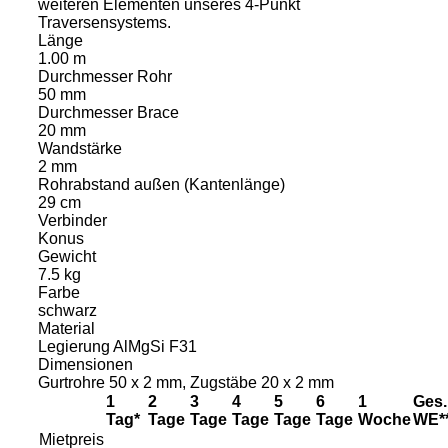
weiteren Elementen unseres 4-Punkt
Traversensystems.
Länge
1.00 m
Durchmesser Rohr
50 mm
Durchmesser Brace
20 mm
Wandstärke
2 mm
Rohrabstand außen (Kantenlänge)
29 cm
Verbinder
Konus
Gewicht
7.5 kg
Farbe
schwarz
Material
Legierung AlMgSi F31
Dimensionen
Gurtrohre 50 x 2 mm, Zugstäbe 20 x 2 mm
1
2
3
4
5
6
1
Ges.
Tag*
Tage
Tage
Tage
Tage
Tage
Woche
WE*
Mietpreis