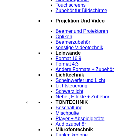
Touchscreens
Zubehör für Bildschirme
Projektion Und Video
Beamer und Projektoren
Optiken
Beamerzubehör
sonstige Videotechnik
Leinwände
Format 16:9
Format 4:3
Andere Formate + Zubehör
Lichttechnik
Scheinwerfer und Licht
Lichtsteuerung
Schwarzlicht
Nebel, Effekte + Zubehör
TONTECHNIK
Beschallung
Mischpulte
Player + Abspielgeräte
Audiozubehör
Mikrofontechnik
Funkmikrofone