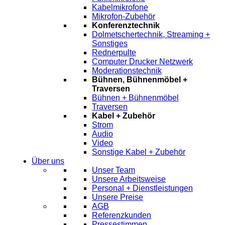
Kabelmikrofone
Mikrofon-Zubehör
Konferenztechnik
Dolmetschertechnik, Streaming +
Sonstiges
Rednerpulte
Computer Drucker Netzwerk
Moderationstechnik
Bühnen, Bühnenmöbel +
Traversen
Bühnen + Bühnenmöbel
Traversen
Kabel + Zubehör
Strom
Audio
Video
Sonstige Kabel + Zubehör
Über uns
Unser Team
Unsere Arbeitsweise
Personal + Dienstleistungen
Unsere Preise
AGB
Referenzkunden
Pressestimmen