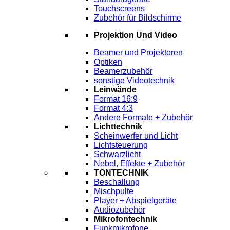
Touchscreens
Zubehör für Bildschirme
Projektion Und Video
Beamer und Projektoren
Optiken
Beamerzubehör
sonstige Videotechnik
Leinwände
Format 16:9
Format 4:3
Andere Formate + Zubehör
Lichttechnik
Scheinwerfer und Licht
Lichtsteuerung
Schwarzlicht
Nebel, Effekte + Zubehör
TONTECHNIK
Beschallung
Mischpulte
Player + Abspielgeräte
Audiozubehör
Mikrofontechnik
Funkmikrofone