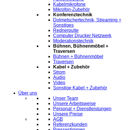
Kabelmikrofone
Mikrofon-Zubehör
Konferenztechnik
Dolmetschertechnik, Streaming +
Sonstiges
Rednerpulte
Computer Drucker Netzwerk
Moderationstechnik
Bühnen, Bühnenmöbel +
Traversen
Bühnen + Bühnenmöbel
Traversen
Kabel + Zubehör
Strom
Audio
Video
Sonstige Kabel + Zubehör
Über uns
Unser Team
Unsere Arbeitsweise
Personal + Dienstleistungen
Unsere Preise
AGB
Referenzkunden
Pressestimmen