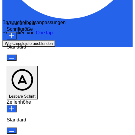
Barrierefreiheitsanpassungen
Inhaltsmodule
Schriftgröße
Präsentiert von
OneTap
Werkzeugleiste ausblenden
Standard
Lesbare Schrift
Zeilenhöhe
Standard