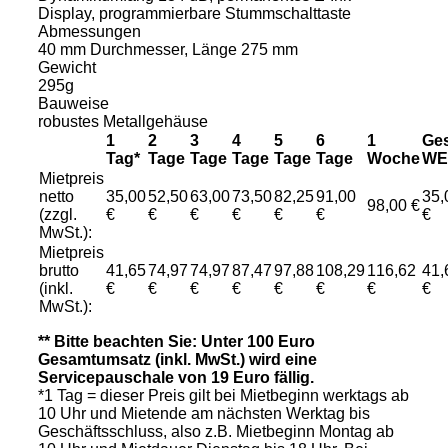
Display, programmierbare Stummschalttaste
Abmessungen
40 mm Durchmesser, Länge 275 mm
Gewicht
295g
Bauweise
robustes Metallgehäuse
1
2
3
4
5
6
1
Ges
Tag*
Tage
Tage
Tage
Tage
Tage
Woche
WE
Mietpreis
netto
35,00
52,50
63,00
73,50
82,25
91,00
35,
98,00 €
(zzgl.
€
€
€
€
€
€
€
MwSt.):
Mietpreis
brutto
41,65
74,97
74,97
87,47
97,88
108,29
116,62
41,
(inkl.
€
€
€
€
€
€
€
€
MwSt.):
** Bitte beachten Sie: Unter 100 Euro
Gesamtumsatz (inkl. MwSt.) wird eine
Servicepauschale von 19 Euro fällig.
*1 Tag = dieser Preis gilt bei Mietbeginn werktags ab
10 Uhr und Mietende am nächsten Werktag bis
Geschäftsschluss, also z.B. Mietbeginn Montag ab