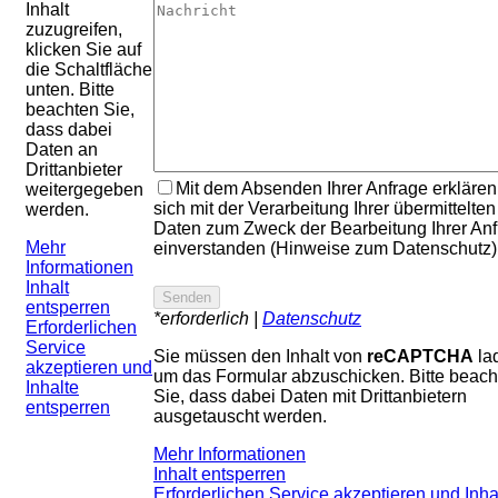
Inhalt
zuzugreifen,
klicken Sie auf
die Schaltfläche
unten. Bitte
beachten Sie,
dass dabei
Daten an
Drittanbieter
Mit dem Absenden Ihrer Anfrage erklären
weitergegeben
sich mit der Verarbeitung Ihrer übermittelten
werden.
Daten zum Zweck der Bearbeitung Ihrer An
Mehr
einverstanden (Hinweise zum Datenschutz)
Informationen
Inhalt
entsperren
*erforderlich |
Datenschutz
Erforderlichen
Service
Sie müssen den Inhalt von
reCAPTCHA
la
akzeptieren und
um das Formular abzuschicken. Bitte beach
Inhalte
Sie, dass dabei Daten mit Drittanbietern
entsperren
ausgetauscht werden.
Mehr Informationen
Inhalt entsperren
Erforderlichen Service akzeptieren und Inha