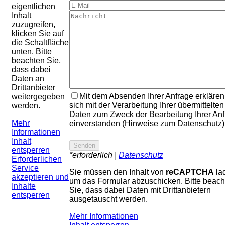
eigentlichen
Inhalt
zuzugreifen,
klicken Sie auf
die Schaltfläche
unten. Bitte
beachten Sie,
dass dabei
Daten an
Drittanbieter
Mit dem Absenden Ihrer Anfrage erklären
weitergegeben
sich mit der Verarbeitung Ihrer übermittelten
werden.
Daten zum Zweck der Bearbeitung Ihrer An
Mehr
einverstanden (Hinweise zum Datenschutz)
Informationen
Inhalt
entsperren
*erforderlich |
Datenschutz
Erforderlichen
Service
Sie müssen den Inhalt von
reCAPTCHA
la
akzeptieren und
um das Formular abzuschicken. Bitte beach
Inhalte
Sie, dass dabei Daten mit Drittanbietern
entsperren
ausgetauscht werden.
Mehr Informationen