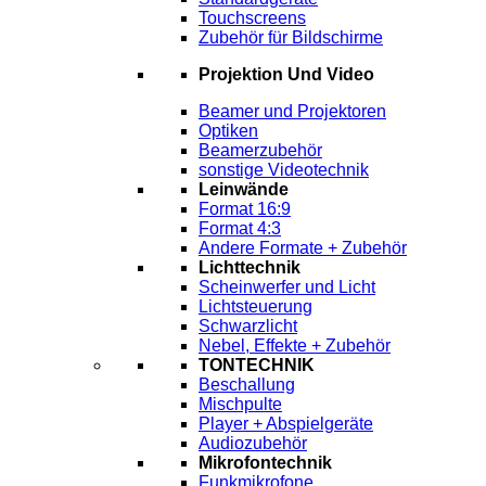
Touchscreens
Zubehör für Bildschirme
Projektion Und Video
Beamer und Projektoren
Optiken
Beamerzubehör
sonstige Videotechnik
Leinwände
Format 16:9
Format 4:3
Andere Formate + Zubehör
Lichttechnik
Scheinwerfer und Licht
Lichtsteuerung
Schwarzlicht
Nebel, Effekte + Zubehör
TONTECHNIK
Beschallung
Mischpulte
Player + Abspielgeräte
Audiozubehör
Mikrofontechnik
Funkmikrofone