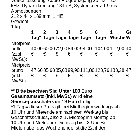
Verschlüsselung, Audio-Frequenzgang 20 Hz – 20
kHz, Dynamikumfang 134 dB, Systemlatenz 1.9 ms
Abmessungen
212 x 44 x 189 mm, 1 HE
Gewicht
1 kg
1
2
3
4
5
6
1
Ge
Tag*
Tage
Tage
Tage
Tage
Tage
Woche
W
Mietpreis
netto
40,00
60,00
72,00
84,00
94,00
104,00
112,00
40
(zzgl.
€
€
€
€
€
€
€
€
MwSt.):
Mietpreis
brutto
47,60
85,68
85,68
99,96
111,86
123,76
133,28
47
(inkl.
€
€
€
€
€
€
€
€
MwSt.):
** Bitte beachten Sie: Unter 100 Euro
Gesamtumsatz (inkl. MwSt.) wird eine
Servicepauschale von 19 Euro fällig.
*1 Tag = dieser Preis gilt bei Mietbeginn werktags ab
10 Uhr und Mietende am nächsten Werktag bis
Geschäftsschluss, also z.B. Mietbeginn Montag ab
10 Uhr und Mietdauer Dienstag bis 18 Uhr. Bei
Mieten über das Wochenende ist die Zahl der