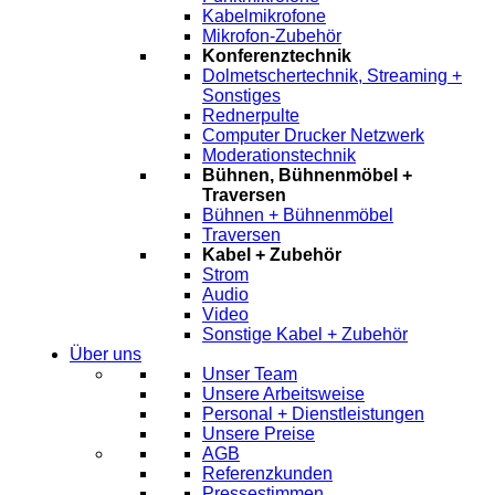
Kabelmikrofone
Mikrofon-Zubehör
Konferenztechnik
Dolmetschertechnik, Streaming +
Sonstiges
Rednerpulte
Computer Drucker Netzwerk
Moderationstechnik
Bühnen, Bühnenmöbel +
Traversen
Bühnen + Bühnenmöbel
Traversen
Kabel + Zubehör
Strom
Audio
Video
Sonstige Kabel + Zubehör
Über uns
Unser Team
Unsere Arbeitsweise
Personal + Dienstleistungen
Unsere Preise
AGB
Referenzkunden
Pressestimmen