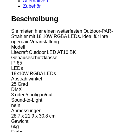
Alternativen
BK
Zubehör
Menge
Beschreibung
Sie mieten hier einen wetterfesten Outdoor-PAR-
Strahler mit 18 10W RGBA LEDs. Ideal für Ihre
open-air-Veranstaltung.
Modell
Litecraft Outdoor LED AT10 BK
Gehäuseschutzklasse
IP 65
LEDs
18x10W RGBA LEDs
Abstrahlwinkel
25 Grad
DMX
3 oder 5 polig in/out
Sound-to-Light
nein
Abmessungen
28.7 x 21.9 x 30.8 cm
Gewicht
6kg
Farbe