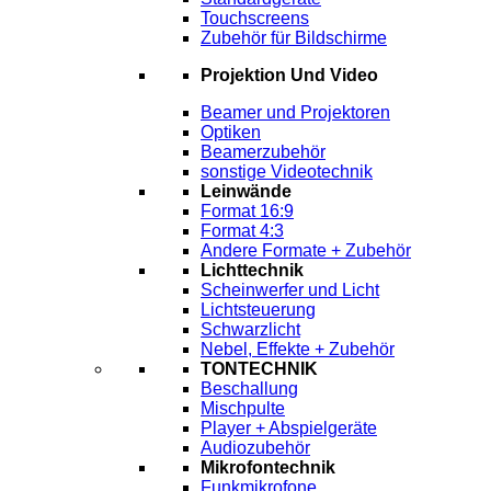
Touchscreens
Zubehör für Bildschirme
Projektion Und Video
Beamer und Projektoren
Optiken
Beamerzubehör
sonstige Videotechnik
Leinwände
Format 16:9
Format 4:3
Andere Formate + Zubehör
Lichttechnik
Scheinwerfer und Licht
Lichtsteuerung
Schwarzlicht
Nebel, Effekte + Zubehör
TONTECHNIK
Beschallung
Mischpulte
Player + Abspielgeräte
Audiozubehör
Mikrofontechnik
Funkmikrofone