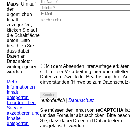
Maps
. Um auf
den
eigentlichen
Inhalt
zuzugreifen,
klicken Sie auf
die Schaltfläche
unten. Bitte
beachten Sie,
dass dabei
Daten an
Drittanbieter
Mit dem Absenden Ihrer Anfrage erklären
weitergegeben
sich mit der Verarbeitung Ihrer übermittelten
werden.
Daten zum Zweck der Bearbeitung Ihrer An
Mehr
einverstanden (Hinweise zum Datenschutz)
Informationen
Inhalt
entsperren
*erforderlich |
Datenschutz
Erforderlichen
Service
Sie müssen den Inhalt von
reCAPTCHA
la
akzeptieren und
um das Formular abzuschicken. Bitte beach
Inhalte
Sie, dass dabei Daten mit Drittanbietern
entsperren
ausgetauscht werden.