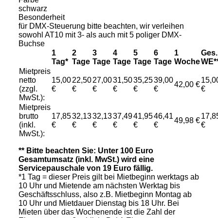
schwarz
Besonderheit
für DMX-Steuerung bitte beachten, wir verleihen
sowohl AT10 mit 3- als auch mit 5 poliger DMX-
Buchse
1
2
3
4
5
6
1
Ges.
Tag*
Tage
Tage
Tage
Tage
Tage
Woche
WE*
Mietpreis
netto
15,00
22,50
27,00
31,50
35,25
39,00
15,0
42,00 €
(zzgl.
€
€
€
€
€
€
€
MwSt.):
Mietpreis
brutto
17,85
32,13
32,13
37,49
41,95
46,41
17,8
49,98 €
(inkl.
€
€
€
€
€
€
€
MwSt.):
** Bitte beachten Sie: Unter 100 Euro
Gesamtumsatz (inkl. MwSt.) wird eine
Servicepauschale von 19 Euro fällig.
*1 Tag = dieser Preis gilt bei Mietbeginn werktags ab
10 Uhr und Mietende am nächsten Werktag bis
Geschäftsschluss, also z.B. Mietbeginn Montag ab
10 Uhr und Mietdauer Dienstag bis 18 Uhr. Bei
Mieten über das Wochenende ist die Zahl der