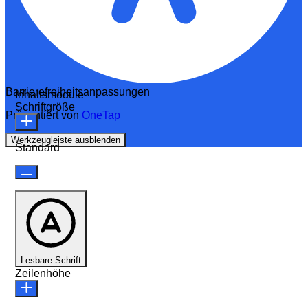
Barrierefreiheitsanpassungen
Inhaltsmodule
Schriftgröße
Präsentiert von
OneTap
Werkzeugleiste ausblenden
Standard
Lesbare Schrift
Zeilenhöhe