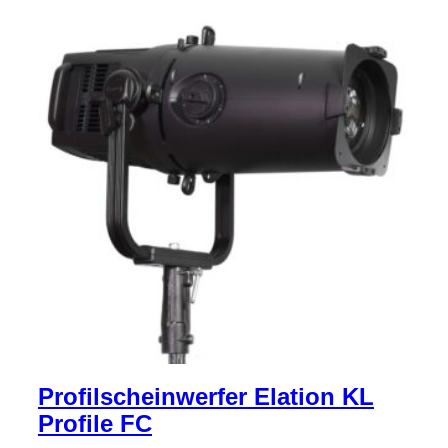
Profilscheinwerfer Elation KL
Profile FC