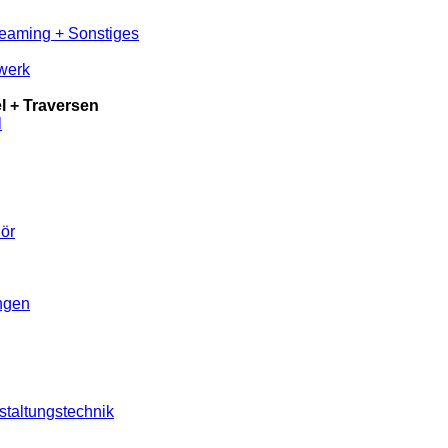
reaming + Sonstiges
werk
 + Traversen
l
ör
ungen
staltungstechnik