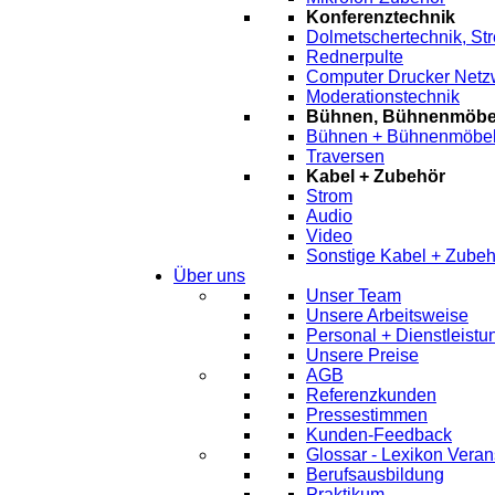
Konferenztechnik
Dolmetschertechnik, St
Rednerpulte
Computer Drucker Netz
Moderationstechnik
Bühnen, Bühnenmöbel
Bühnen + Bühnenmöbe
Traversen
Kabel + Zubehör
Strom
Audio
Video
Sonstige Kabel + Zubeh
Über uns
Unser Team
Unsere Arbeitsweise
Personal + Dienstleist
Unsere Preise
AGB
Referenzkunden
Pressestimmen
Kunden-Feedback
Glossar - Lexikon Veran
Berufsausbildung
Praktikum