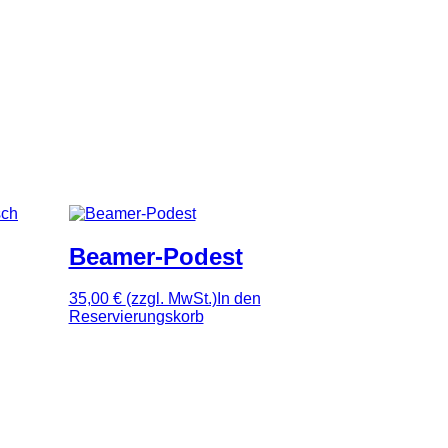
Beamer-Podest
35,00 €
(zzgl. MwSt.)
In den
Reservierungskorb