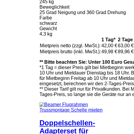
245 kg
Beweglichkeit
25 Grad Neigung und 360 Grad Drehung
Farbe
schwarz
Gewicht
4.3 kg
1 Tag*
2 Tage
Mietpreis netto (zzgl. MwSt.):
42,00 €
63,00 €
Mietpreis brutto (inkl. MwSt.):
49,98 €
89,96 €
** Bitte beachten Sie: Unter 100 Euro Ges
*1 Tag = dieser Preis gilt bei Mietbeginn w
10 Uhr und Mietdauer Dienstag bis 18 Uhr. 
für Mietbeginn Freitag ab 10 Uhr und Mietd
eingesetzt, berechnen wir den 2-Tages-Prei
** Dieser Tarif gilt nur für Privatkunden. B
Tages-Preis, so lange sie die Geräte nur an
Doppelschellen-
Adapterset für