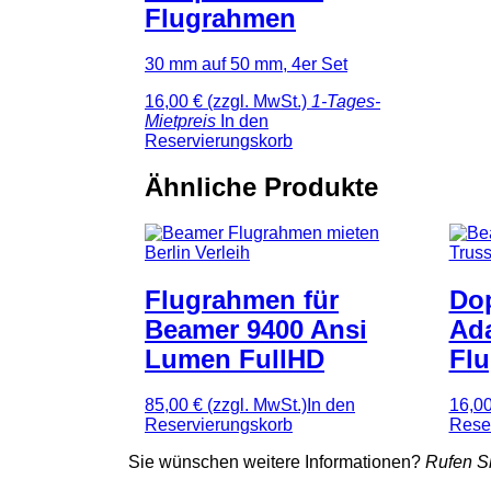
Flugrahmen
30 mm auf 50 mm, 4er Set
16,00 €
(zzgl. MwSt.)
1-Tages-
Mietpreis
In den
Reservierungskorb
Ähnliche Produkte
Flugrahmen für
Dop
Beamer 9400 Ansi
Ada
Lumen FullHD
Fl
85,00 €
(zzgl. MwSt.)
In den
16,0
Reservierungskorb
Rese
Sie wünschen weitere Informationen?
Rufen Si