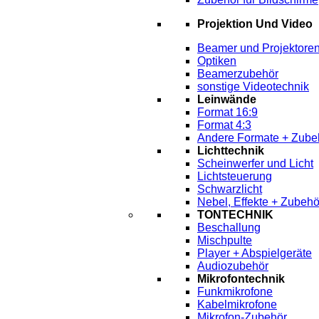
Projektion Und Video
Beamer und Projektore
Optiken
Beamerzubehör
sonstige Videotechnik
Leinwände
Format 16:9
Format 4:3
Andere Formate + Zube
Lichttechnik
Scheinwerfer und Licht
Lichtsteuerung
Schwarzlicht
Nebel, Effekte + Zubehö
TONTECHNIK
Beschallung
Mischpulte
Player + Abspielgeräte
Audiozubehör
Mikrofontechnik
Funkmikrofone
Kabelmikrofone
Mikrofon-Zubehör