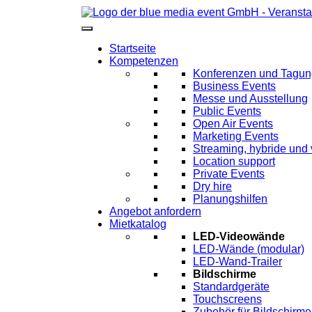
Startseite
Kompetenzen
Konferenzen und Tagu
Business Events
Messe und Ausstellung
Public Events
Open Air Events
Marketing Events
Streaming, hybride und 
Location support
Private Events
Dry hire
Planungshilfen
Angebot anfordern
Mietkatalog
LED-Videowände
LED-Wände (modular)
LED-Wand-Trailer
Bildschirme
Standardgeräte
Touchscreens
Zubehör für Bildschirme