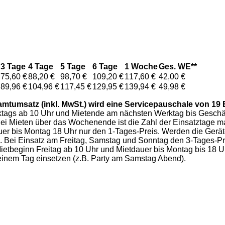
3 Tage
4 Tage
5 Tage
6 Tage
1 Woche
Ges. WE**
75,60 €
88,20 €
98,70 €
109,20 €
117,60 €
42,00 €
89,96 €
104,96 €
117,45 €
129,95 €
139,94 €
49,98 €
amtumsatz (inkl. MwSt.) wird eine Servicepauschale von 19 E
erktags ab 10 Uhr und Mietende am nächsten Werktag bis Geschä
Bei Mieten über das Wochenende ist die Zahl der Einsatztage m
auer bis Montag 18 Uhr nur den 1-Tages-Preis. Werden die Ge
s. Bei Einsatz am Freitag, Samstag und Sonntag den 3-Tages-Pr
ei Mietbeginn Freitag ab 10 Uhr und Mietdauer bis Montag bis 18
 einem Tag einsetzen (z.B. Party am Samstag Abend).