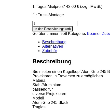
1-Tages-Mietpreis*
42,00 €
(zzgl. MwSt.)
für Truss-Montage
Kugelkopf-
Adapter
In den Reservierungskorb
für
Gerätenummer:
958
Kategorie:
Beamer-Zub
Projektoren
Menge
Beschreibung
Alternativen
Zubehör
Beschreibung
Sie mieten einen Kugelkopf Atom Grip 245 B
Projektoren in Traversen zu ermöglichen.
Material
Stahl/Aluminium
passend für
diverse Projektoren
Modell
Atom Grip 245 Black
Traglast