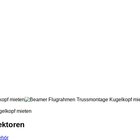
ektoren
ehör