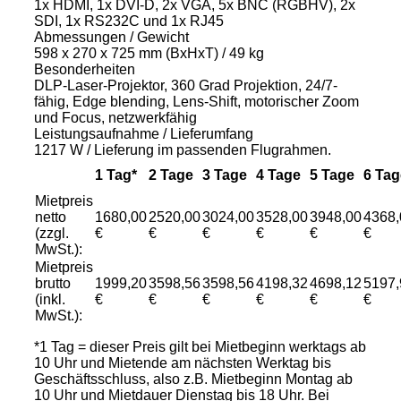
1x HDMI, 1x DVI-D, 2x VGA, 5x BNC (RGBHV), 2x
SDI, 1x RS232C und 1x RJ45
Abmessungen / Gewicht
598 x 270 x 725 mm (BxHxT) / 49 kg
Besonderheiten
DLP-Laser-Projektor, 360 Grad Projektion, 24/7-
fähig, Edge blending, Lens-Shift, motorischer Zoom
und Focus, netzwerkfähig
Leistungsaufnahme / Lieferumfang
1217 W / Lieferung im passenden Flugrahmen.
1 Tag*
2 Tage
3 Tage
4 Tage
5 Tage
6 Tag
Mietpreis
netto
1680,00
2520,00
3024,00
3528,00
3948,00
4368,
(zzgl.
€
€
€
€
€
€
MwSt.):
Mietpreis
brutto
1999,20
3598,56
3598,56
4198,32
4698,12
5197,
(inkl.
€
€
€
€
€
€
MwSt.):
*1 Tag = dieser Preis gilt bei Mietbeginn werktags ab
10 Uhr und Mietende am nächsten Werktag bis
Geschäftsschluss, also z.B. Mietbeginn Montag ab
10 Uhr und Mietdauer Dienstag bis 18 Uhr. Bei