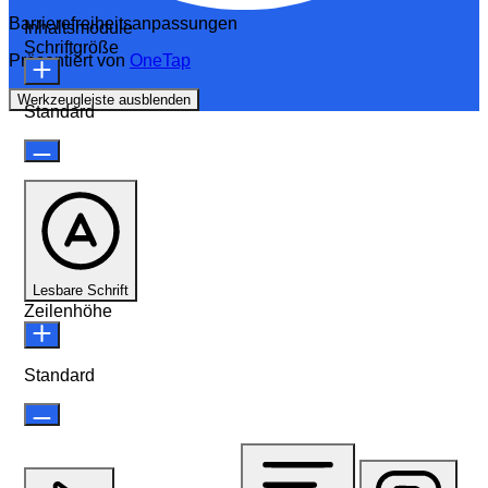
Barrierefreiheitsanpassungen
Inhaltsmodule
Schriftgröße
Präsentiert von
OneTap
Werkzeugleiste ausblenden
Standard
Lesbare Schrift
Zeilenhöhe
Standard