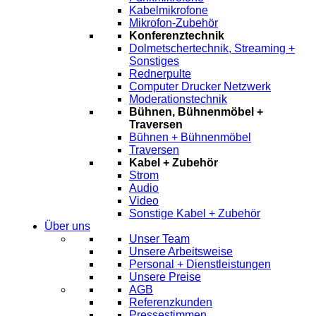
Kabelmikrofone
Mikrofon-Zubehör
Konferenztechnik
Dolmetschertechnik, Streaming +
Sonstiges
Rednerpulte
Computer Drucker Netzwerk
Moderationstechnik
Bühnen, Bühnenmöbel +
Traversen
Bühnen + Bühnenmöbel
Traversen
Kabel + Zubehör
Strom
Audio
Video
Sonstige Kabel + Zubehör
Über uns
Unser Team
Unsere Arbeitsweise
Personal + Dienstleistungen
Unsere Preise
AGB
Referenzkunden
Pressestimmen