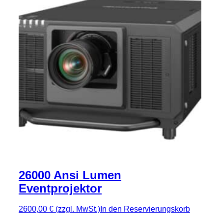
26000 Ansi Lumen
Eventprojektor
2600,00 €
(zzgl. MwSt.)
In den Reservierungskorb