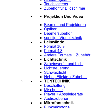
Touchscreens
Zubehör für Bildschirme
Projektion Und Video
Beamer und Projektoren
Optiken
Beamerzubehör
sonstige Videotechnik
Leinwände
Format 16:9
Format 4:3
Andere Formate + Zubehör
Lichttechnik
Scheinwerfer und Licht
Lichtsteuerung
Schwarzlicht
Nebel, Effekte + Zubehör
TONTECHNIK
Beschallung
Mischpulte
Player + Abspielgeräte
Audiozubehör
Mikrofontechnik
Funkmikrofone