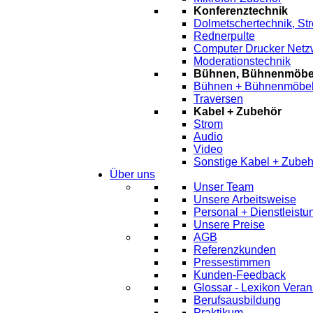
Konferenztechnik
Dolmetschertechnik, St
Rednerpulte
Computer Drucker Netz
Moderationstechnik
Bühnen, Bühnenmöbel
Bühnen + Bühnenmöbe
Traversen
Kabel + Zubehör
Strom
Audio
Video
Sonstige Kabel + Zubeh
Über uns
Unser Team
Unsere Arbeitsweise
Personal + Dienstleist
Unsere Preise
AGB
Referenzkunden
Pressestimmen
Kunden-Feedback
Glossar - Lexikon Veran
Berufsausbildung
Praktikum