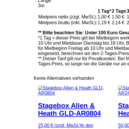
Länge
3m
1 Tag*
2 Tage
Mietpreis netto (zzgl. MwSt.):
1,00 €
1,50 €
1
Mietpreis brutto (inkl. MwSt.):
1,19 €
2,14 €
2
** Bitte beachten Sie: Unter 100 Euro Ges
*1 Tag = dieser Preis gilt bei Mietbeginn w
10 Uhr und Mietdauer Dienstag bis 18 Uhr. 
für Mietbeginn Freitag ab 10 Uhr und Mietd
eingesetzt, berechnen wir den 2-Tages-Prei
** Dieser Tarif gilt nur für Privatkunden. B
Tages-Preis, so lange sie die Geräte nur an
Keine Alternativen vorhanden
Stagebox Allen &
Sta
Heath GLD-AR0804
He
25,00 €
(zzgl. MwSt.)
In den
50,0