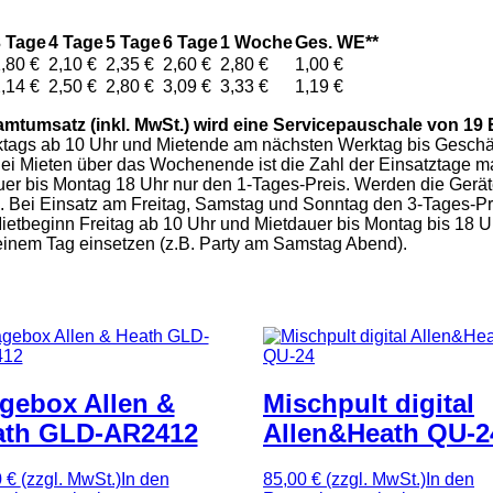
3 Tage
4 Tage
5 Tage
6 Tage
1 Woche
Ges. WE**
,80 €
2,10 €
2,35 €
2,60 €
2,80 €
1,00 €
,14 €
2,50 €
2,80 €
3,09 €
3,33 €
1,19 €
amtumsatz (inkl. MwSt.) wird eine Servicepauschale von 19 E
erktags ab 10 Uhr und Mietende am nächsten Werktag bis Geschä
Bei Mieten über das Wochenende ist die Zahl der Einsatztage m
auer bis Montag 18 Uhr nur den 1-Tages-Preis. Werden die Ge
s. Bei Einsatz am Freitag, Samstag und Sonntag den 3-Tages-Pr
ei Mietbeginn Freitag ab 10 Uhr und Mietdauer bis Montag bis 18
 einem Tag einsetzen (z.B. Party am Samstag Abend).
gebox Allen &
Mischpult digital
ath GLD-AR2412
Allen&Heath QU-2
0 €
(zzgl. MwSt.)
In den
85,00 €
(zzgl. MwSt.)
In den