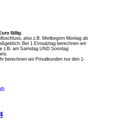
uro fällig.
ftsschluss, also z.B. Mietbeginn Montag ab
aßgeblich: Bei 1 Einsatztag berechnen wir
räte z.B. am Samstag UND Sonntag
eis.
 Uhr berechnen wir Privatkunden nur den 1-
4