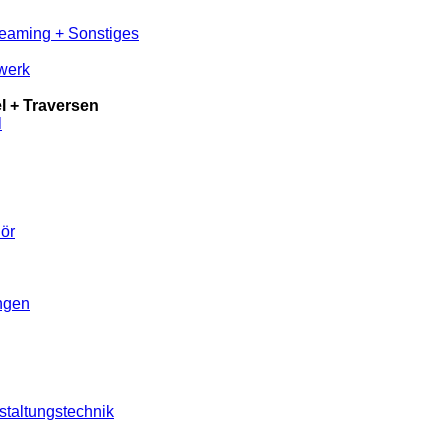
reaming + Sonstiges
werk
 + Traversen
l
ör
ungen
staltungstechnik