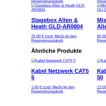
Reservierungskorb
Rese
Stagebox Allen &
Mis
Heath GLD-AR0804
Al
25,00 €
(zzgl. MwSt.)
In den
85,0
Reservierungskorb
Rese
Ähnliche Produkte
Kabel Netzwerk CAT5
Kab
5
50
1,00 €
(zzgl. MwSt.)
In den
12,0
Reservierungskorb
Rese