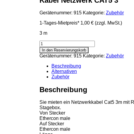
Kabel Netzwerk CAT5 3
Gerätenummer:
915
Kategorie:
Zubehör
1-Tages-Mietpreis*
1,00 €
(zzgl. MwSt.)
3 m
Kabel
Netzwerk
In den Reservierungskorb
CAT5
Gerätenummer:
915
Kategorie:
Zubehör
3
Menge
Beschreibung
Alternativen
Zubehör
Beschreibung
Sie mieten ein Netzwerkkabel Cat5 3m mit R
Stagebox.
Von Stecker
Ethercon male
Auf Stecker
Ethercon male