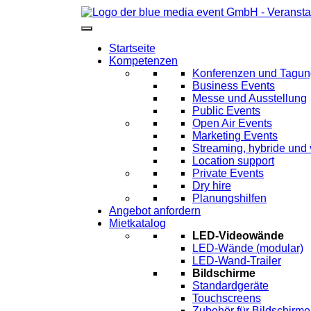
Startseite
Kompetenzen
Konferenzen und Tagu
Business Events
Messe und Ausstellung
Public Events
Open Air Events
Marketing Events
Streaming, hybride und 
Location support
Private Events
Dry hire
Planungshilfen
Angebot anfordern
Mietkatalog
LED-Videowände
LED-Wände (modular)
LED-Wand-Trailer
Bildschirme
Standardgeräte
Touchscreens
Zubehör für Bildschirme