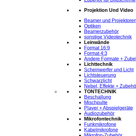
Projektion Und Video
Beamer und Projektore
Optiken
Beamerzubehör
sonstige Videotechnik
Leinwände
Format 16:9
Format 4:3
Andere Formate + Zube
Lichttechnik
Scheinwerfer und Licht
Lichtsteuerung
Schwarzlicht
Nebel, Effekte + Zubehö
TONTECHNIK
Beschallung
Mischpulte
Player + Abspielgeräte
Audiozubehör
Mikrofontechnik
Funkmikrofone
Kabelmikrofone
Mikrofon-Zubehör