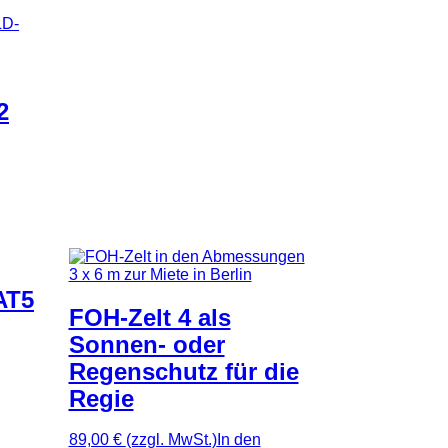
2
AT5
FOH-Zelt 4 als
Sonnen- oder
Regenschutz für die
Regie
89,00 €
(zzgl. MwSt.)
In den