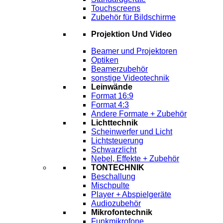
Touchscreens
Zubehör für Bildschirme
Projektion Und Video
Beamer und Projektoren
Optiken
Beamerzubehör
sonstige Videotechnik
Leinwände
Format 16:9
Format 4:3
Andere Formate + Zubehör
Lichttechnik
Scheinwerfer und Licht
Lichtsteuerung
Schwarzlicht
Nebel, Effekte + Zubehör
TONTECHNIK
Beschallung
Mischpulte
Player + Abspielgeräte
Audiozubehör
Mikrofontechnik
Funkmikrofone