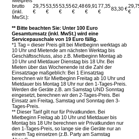
Mietpreis
brutto
29,75
53,55
53,55
62,48
69,91
77,35
29,7
83,30 €
(inkl.
€
€
€
€
€
€
€
MwSt.):
** Bitte beachten Sie: Unter 100 Euro
Gesamtumsatz (inkl. MwSt.) wird eine
Servicepauschale von 19 Euro fällig.
*1 Tag = dieser Preis gilt bei Mietbeginn werktags ab
10 Uhr und Mietende am nächsten Werktag bis
Geschäftsschluss, also z.B. Mietbeginn Montag ab
10 Uhr und Mietdauer Dienstag bis 18 Uhr. Bei
Mieten über das Wochenende ist die Zahl der
Einsatztage maßgeblich: Bei 1 Einsatztag
berechnen wir für Mietbeginn Freitag ab 10 Uhr und
Mietdauer bis Montag 18 Uhr nur den 1-Tages-Preis.
Werden die Geräte z.B. am Samstag UND Sonntag
eingesetzt, berechnen wir den 2-Tages-Preis. Bei
Einsatz am Freitag, Samstag und Sonntag den 3-
Tages-Preis.
** Dieser Tarif gilt nur für Privatkunden. Bei
Mietbeginn Freitag ab 10 Uhr und Mietdauer bis
Montag bis 18 Uhr berechnen wir Privatkunden nur
den 1-Tages-Preis, so lange sie die Geräte nur an
einem Tag einsetzen (z.B. Party am Samstag