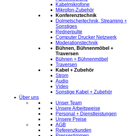
Kabelmikrofone
Mikrofon-Zubehör
Konferenztechnik
Dolmetschertechnik, Streaming +
Sonstiges
Rednerpulte
Computer Drucker Netzwerk
Moderationstechnik
Bühnen, Bühnenmöbel +
Traversen
Bühnen + Bühnenmöbel
Traversen
Kabel + Zubehör
Strom
Audio
Video
Sonstige Kabel + Zubehör
Über uns
Unser Team
Unsere Arbeitsweise
Personal + Dienstleistungen
Unsere Preise
AGB
Referenzkunden
Pressestimmen