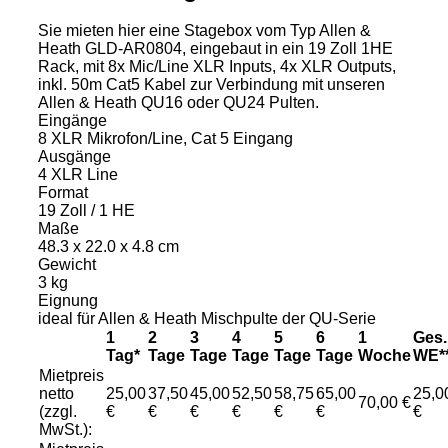
Sie mieten hier eine Stagebox vom Typ Allen &
Heath GLD-AR0804, eingebaut in ein 19 Zoll 1HE
Rack, mit 8x Mic/Line XLR Inputs, 4x XLR Outputs,
inkl. 50m Cat5 Kabel zur Verbindung mit unseren
Allen & Heath QU16 oder QU24 Pulten.
Eingänge
8 XLR Mikrofon/Line, Cat 5 Eingang
Ausgänge
4 XLR Line
Format
19 Zoll / 1 HE
Maße
48.3 x 22.0 x 4.8 cm
Gewicht
3 kg
Eignung
ideal für Allen & Heath Mischpulte der QU-Serie
1
2
3
4
5
6
1
Ges.
Tag*
Tage
Tage
Tage
Tage
Tage
Woche
WE*
Mietpreis
netto
25,00
37,50
45,00
52,50
58,75
65,00
25,0
70,00 €
(zzgl.
€
€
€
€
€
€
€
MwSt.):