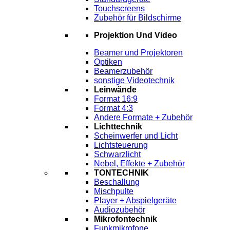
Touchscreens
Zubehör für Bildschirme
Projektion Und Video
Beamer und Projektoren
Optiken
Beamerzubehör
sonstige Videotechnik
Leinwände
Format 16:9
Format 4:3
Andere Formate + Zubehör
Lichttechnik
Scheinwerfer und Licht
Lichtsteuerung
Schwarzlicht
Nebel, Effekte + Zubehör
TONTECHNIK
Beschallung
Mischpulte
Player + Abspielgeräte
Audiozubehör
Mikrofontechnik
Funkmikrofone