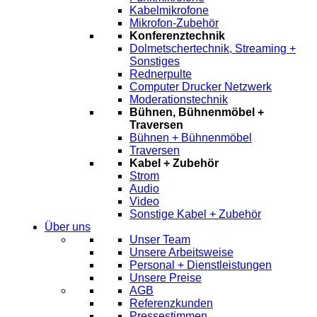
Kabelmikrofone
Mikrofon-Zubehör
Konferenztechnik
Dolmetschertechnik, Streaming +
Sonstiges
Rednerpulte
Computer Drucker Netzwerk
Moderationstechnik
Bühnen, Bühnenmöbel +
Traversen
Bühnen + Bühnenmöbel
Traversen
Kabel + Zubehör
Strom
Audio
Video
Sonstige Kabel + Zubehör
Über uns
Unser Team
Unsere Arbeitsweise
Personal + Dienstleistungen
Unsere Preise
AGB
Referenzkunden
Pressestimmen