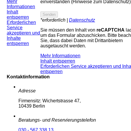
Mehr
einverstanden (Hinweise zum Datenschutz)
Informationen
Inhalt
entsperren
*erforderlich |
Datenschutz
Erforderlichen
Service
Sie müssen den Inhalt von
reCAPTCHA
la
akzeptieren und
um das Formular abzuschicken. Bitte beach
Inhalte
Sie, dass dabei Daten mit Drittanbietern
entsperren
ausgetauscht werden.
Mehr Informationen
Inhalt entsperren
Erforderlichen Service akzeptieren und Inha
entsperren
Kontaktinformation
Adresse
Firmensitz: Wichertstrasse 47,
10439 Berlin
Beratungs- und Reservierungstelefon
030 - 567 338 13