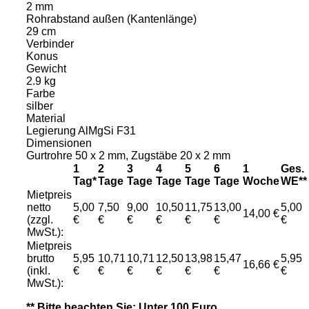
2 mm
Rohrabstand außen (Kantenlänge)
29 cm
Verbinder
Konus
Gewicht
2.9 kg
Farbe
silber
Material
Legierung AlMgSi F31
Dimensionen
Gurtrohre 50 x 2 mm, Zugstäbe 20 x 2 mm
1
2
3
4
5
6
1
Ges.
Tag*
Tage
Tage
Tage
Tage
Tage
Woche
WE**
Mietpreis
netto
5,00
7,50
9,00
10,50
11,75
13,00
5,00
14,00 €
(zzgl.
€
€
€
€
€
€
€
MwSt.):
Mietpreis
brutto
5,95
10,71
10,71
12,50
13,98
15,47
5,95
16,66 €
(inkl.
€
€
€
€
€
€
€
MwSt.):
** Bitte beachten Sie: Unter 100 Euro