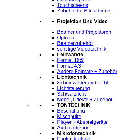
Touchscreens
Zubehör für Bildschirme
Projektion Und Video
Beamer und Projektoren
Optiken
Beamerzubehör
sonstige Videotechnik
Leinwände
Format 16:9
Format 4:3
Andere Formate + Zubehör
Lichttechnik
Scheinwerfer und Licht
Lichtsteuerung
Schwarzlicht
Nebel, Effekte + Zubehör
TONTECHNIK
Beschallung
Mischpulte
Player + Abspielgeräte
Audiozubehör
Mikrofontechnik
Funkmikrofone