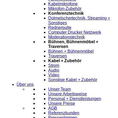
Kabelmikrofone
Mikrofon-Zubehör
Konferenztechnik
Dolmetschertechnik, Streaming +
Sonstiges
Rednerpulte
Computer Drucker Netzwerk
Moderationstechnik
Bühnen, Bühnenmöbel +
Traversen
Bühnen + Bühnenmöbel
Traversen
Kabel + Zubehör
Strom
Audio
Video
Sonstige Kabel + Zubehör
Über uns
Unser Team
Unsere Arbeitsweise
Personal + Dienstleistungen
Unsere Preise
AGB
Referenzkunden
Pressestimmen