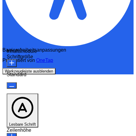
Barrierefreiheitsanpassungen
Inhaltsmodule
Schriftgröße
Präsentiert von
OneTap
Werkzeugleiste ausblenden
Standard
Lesbare Schrift
Zeilenhöhe