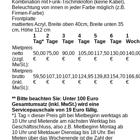
Kombination mit Funk-Tischmikrofon (keine Kabel),
Beleuchtung von innen in jeder Farbe möglich (z.B.
Firmen-Farbe)
Frontplatte
mattiertes Acryl, Breite oben 40cm, Breite unten 35
cm, Höhe 112 cm
1
2
3
4
5
6
1
Tag*
Tage
Tage
Tage
Tage
Tage
Woch
Mietpreis
netto
50,00
75,00
90,00
105,00
117,50
130,00
140,0
(zzgl.
€
€
€
€
€
€
€
MwSt.):
Mietpreis
brutto
59,50
107,10
107,10
124,95
139,83
154,70
166,6
(inkl.
€
€
€
€
€
€
€
MwSt.):
** Bitte beachten Sie: Unter 100 Euro
Gesamtumsatz (inkl. MwSt.) wird eine
Servicepauschale von 19 Euro fällig.
*1 Tag = dieser Preis gilt bei Mietbeginn werktags ab
10 Uhr und Mietende am nächsten Werktag bis
Geschäftsschluss, also z.B. Mietbeginn Montag ab
10 Uhr und Mietdauer Dienstag bis 18 Uhr. Bei
Mieten über das Wochenende ist die Zahl der