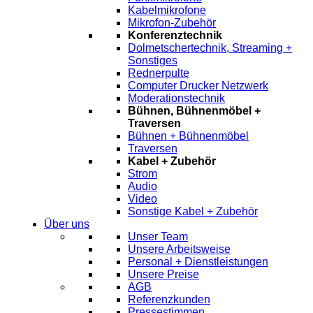
Kabelmikrofone
Mikrofon-Zubehör
Konferenztechnik
Dolmetschertechnik, Streaming +
Sonstiges
Rednerpulte
Computer Drucker Netzwerk
Moderationstechnik
Bühnen, Bühnenmöbel +
Traversen
Bühnen + Bühnenmöbel
Traversen
Kabel + Zubehör
Strom
Audio
Video
Sonstige Kabel + Zubehör
Über uns
Unser Team
Unsere Arbeitsweise
Personal + Dienstleistungen
Unsere Preise
AGB
Referenzkunden
Pressestimmen