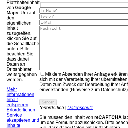
Platzhalterinhalt
von
Google
Maps
. Um auf
den
eigentlichen
Inhalt
zuzugreifen,
klicken Sie auf
die Schaltfläche
unten. Bitte
beachten Sie,
dass dabei
Daten an
Drittanbieter
Mit dem Absenden Ihrer Anfrage erklären
weitergegeben
sich mit der Verarbeitung Ihrer übermittelten
werden.
Daten zum Zweck der Bearbeitung Ihrer An
Mehr
einverstanden (Hinweise zum Datenschutz)
Informationen
Inhalt
entsperren
*erforderlich |
Datenschutz
Erforderlichen
Service
Sie müssen den Inhalt von
reCAPTCHA
la
akzeptieren und
um das Formular abzuschicken. Bitte beach
Inhalte
Sie, dass dabei Daten mit Drittanbietern