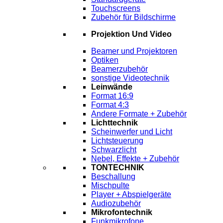
Touchscreens
Zubehör für Bildschirme
Projektion Und Video
Beamer und Projektoren
Optiken
Beamerzubehör
sonstige Videotechnik
Leinwände
Format 16:9
Format 4:3
Andere Formate + Zubehör
Lichttechnik
Scheinwerfer und Licht
Lichtsteuerung
Schwarzlicht
Nebel, Effekte + Zubehör
TONTECHNIK
Beschallung
Mischpulte
Player + Abspielgeräte
Audiozubehör
Mikrofontechnik
Funkmikrofone