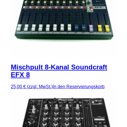
Mischpult 8-Kanal Soundcraft
EFX 8
25,00 €
(zzgl. MwSt.)
In den Reservierungskorb