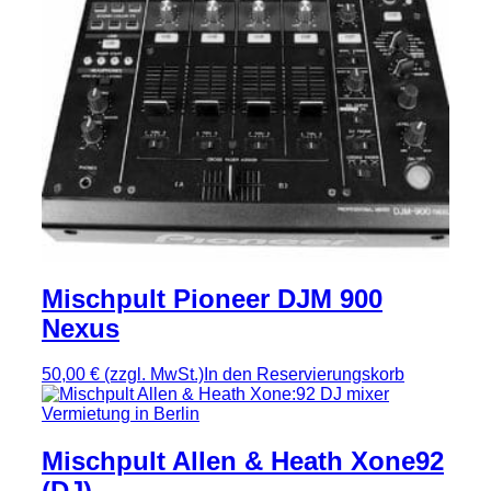
Mischpult Pioneer DJM 900
Nexus
50,00 €
(zzgl. MwSt.)
In den Reservierungskorb
Mischpult Allen & Heath Xone92
(DJ)