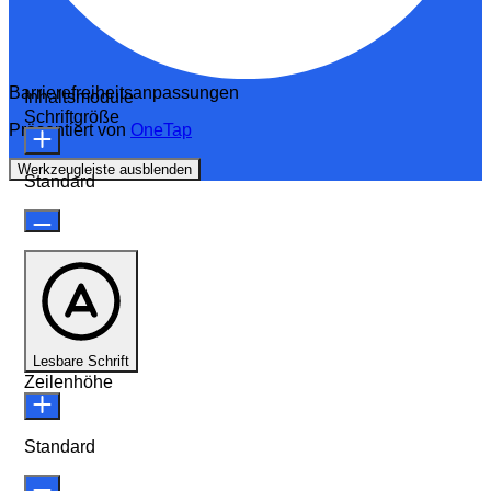
Barrierefreiheitsanpassungen
Inhaltsmodule
Schriftgröße
Präsentiert von
OneTap
Werkzeugleiste ausblenden
Standard
Lesbare Schrift
Zeilenhöhe
Standard