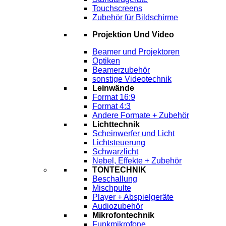
Touchscreens
Zubehör für Bildschirme
Projektion Und Video
Beamer und Projektoren
Optiken
Beamerzubehör
sonstige Videotechnik
Leinwände
Format 16:9
Format 4:3
Andere Formate + Zubehör
Lichttechnik
Scheinwerfer und Licht
Lichtsteuerung
Schwarzlicht
Nebel, Effekte + Zubehör
TONTECHNIK
Beschallung
Mischpulte
Player + Abspielgeräte
Audiozubehör
Mikrofontechnik
Funkmikrofone