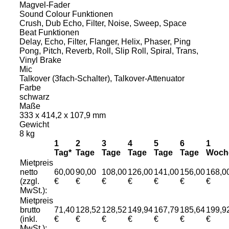
Magvel-Fader
Sound Colour Funktionen
Crush, Dub Echo, Filter, Noise, Sweep, Space
Beat Funktionen
Delay, Echo, Filter, Flanger, Helix, Phaser, Ping
Pong, Pitch, Reverb, Roll, Slip Roll, Spiral, Trans,
Vinyl Brake
Mic
Talkover (3fach-Schalter), Talkover-Attenuator
Farbe
schwarz
Maße
333 x 414,2 x 107,9 mm
Gewicht
8 kg
1
2
3
4
5
6
1
Tag*
Tage
Tage
Tage
Tage
Tage
Woch
Mietpreis
netto
60,00
90,00
108,00
126,00
141,00
156,00
168,0
(zzgl.
€
€
€
€
€
€
€
MwSt.):
Mietpreis
brutto
71,40
128,52
128,52
149,94
167,79
185,64
199,9
(inkl.
€
€
€
€
€
€
€
MwSt.):