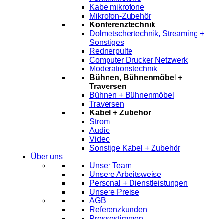
Kabelmikrofone
Mikrofon-Zubehör
Konferenztechnik
Dolmetschertechnik, Streaming +
Sonstiges
Rednerpulte
Computer Drucker Netzwerk
Moderationstechnik
Bühnen, Bühnenmöbel +
Traversen
Bühnen + Bühnenmöbel
Traversen
Kabel + Zubehör
Strom
Audio
Video
Sonstige Kabel + Zubehör
Über uns
Unser Team
Unsere Arbeitsweise
Personal + Dienstleistungen
Unsere Preise
AGB
Referenzkunden
Pressestimmen