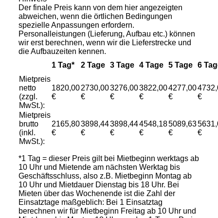
Der finale Preis kann von dem hier angezeigten
abweichen, wenn die örtlichen Bedingungen
spezielle Anpassungen erfordern.
Personalleistungen (Lieferung, Aufbau etc.) können
wir erst berechnen, wenn wir die Lieferstrecke und
die Aufbauzeiten kennen.
1 Tag*
2 Tage
3 Tage
4 Tage
5 Tage
6 Tag
Mietpreis
netto
1820,00
2730,00
3276,00
3822,00
4277,00
4732,
(zzgl.
€
€
€
€
€
€
MwSt.):
Mietpreis
brutto
2165,80
3898,44
3898,44
4548,18
5089,63
5631,
(inkl.
€
€
€
€
€
€
MwSt.):
*1 Tag = dieser Preis gilt bei Mietbeginn werktags ab
10 Uhr und Mietende am nächsten Werktag bis
Geschäftsschluss, also z.B. Mietbeginn Montag ab
10 Uhr und Mietdauer Dienstag bis 18 Uhr. Bei
Mieten über das Wochenende ist die Zahl der
Einsatztage maßgeblich: Bei 1 Einsatztag
berechnen wir für Mietbeginn Freitag ab 10 Uhr und