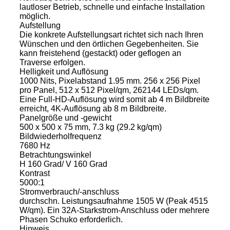
lautloser Betrieb, schnelle und einfache Installation
möglich.
Aufstellung
Die konkrete Aufstellungsart richtet sich nach Ihren
Wünschen und den örtlichen Gegebenheiten. Sie
kann freistehend (gestackt) oder geflogen an
Traverse erfolgen.
Helligkeit und Auflösung
1000 Nits, Pixelabstand 1.95 mm. 256 x 256 Pixel
pro Panel, 512 x 512 Pixel/qm, 262144 LEDs/qm.
Eine Full-HD-Auflösung wird somit ab 4 m Bildbreite
erreicht, 4K-Auflösung ab 8 m Bildbreite.
Panelgröße und -gewicht
500 x 500 x 75 mm, 7.3 kg (29.2 kg/qm)
Bildwiederholfrequenz
7680 Hz
Betrachtungswinkel
H 160 Grad/ V 160 Grad
Kontrast
5000:1
Stromverbrauch/-anschluss
durchschn. Leistungsaufnahme 1505 W (Peak 4515
W/qm). Ein 32A-Starkstrom-Anschluss oder mehrere
Phasen Schuko erforderlich.
Hinweis