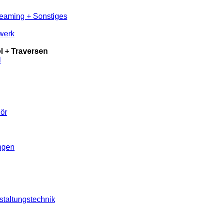
reaming + Sonstiges
werk
 + Traversen
l
ör
ungen
staltungstechnik