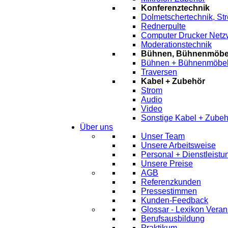
Konferenztechnik
Dolmetschertechnik, St
Rednerpulte
Computer Drucker Netz
Moderationstechnik
Bühnen, Bühnenmöbel
Bühnen + Bühnenmöbe
Traversen
Kabel + Zubehör
Strom
Audio
Video
Sonstige Kabel + Zubeh
Über uns
Unser Team
Unsere Arbeitsweise
Personal + Dienstleist
Unsere Preise
AGB
Referenzkunden
Pressestimmen
Kunden-Feedback
Glossar - Lexikon Veran
Berufsausbildung
Praktikum