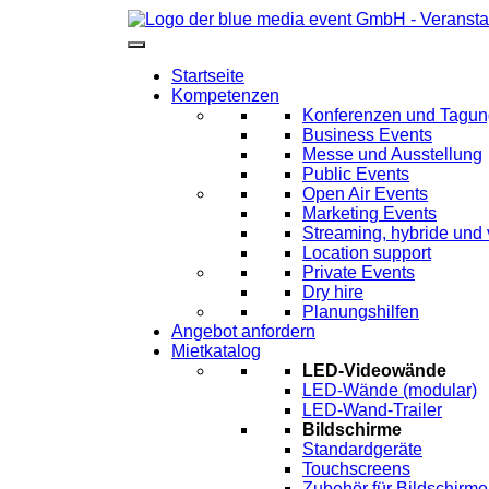
Startseite
Kompetenzen
Konferenzen und Tagu
Business Events
Messe und Ausstellung
Public Events
Open Air Events
Marketing Events
Streaming, hybride und 
Location support
Private Events
Dry hire
Planungshilfen
Angebot anfordern
Mietkatalog
LED-Videowände
LED-Wände (modular)
LED-Wand-Trailer
Bildschirme
Standardgeräte
Touchscreens
Zubehör für Bildschirme