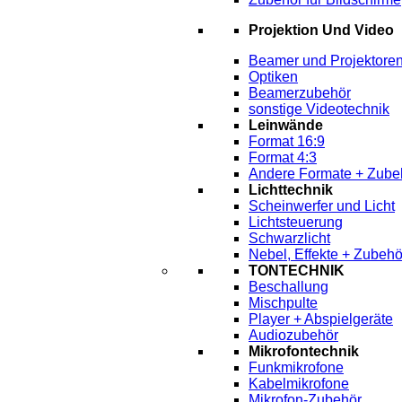
Projektion Und Video
Beamer und Projektore
Optiken
Beamerzubehör
sonstige Videotechnik
Leinwände
Format 16:9
Format 4:3
Andere Formate + Zube
Lichttechnik
Scheinwerfer und Licht
Lichtsteuerung
Schwarzlicht
Nebel, Effekte + Zubehö
TONTECHNIK
Beschallung
Mischpulte
Player + Abspielgeräte
Audiozubehör
Mikrofontechnik
Funkmikrofone
Kabelmikrofone
Mikrofon-Zubehör