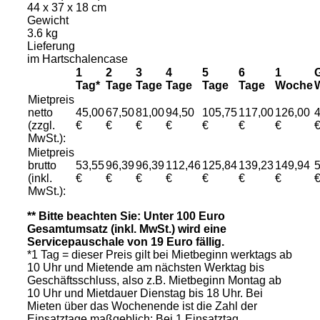
44 x 37 x 18 cm
Gewicht
3.6 kg
Lieferung
im Hartschalencase
1
2
3
4
5
6
1
Tag*
Tage
Tage
Tage
Tage
Tage
Woche
Mietpreis
netto
45,00
67,50
81,00
94,50
105,75
117,00
126,00
4
(zzgl.
€
€
€
€
€
€
€
MwSt.):
Mietpreis
brutto
53,55
96,39
96,39
112,46
125,84
139,23
149,94
5
(inkl.
€
€
€
€
€
€
€
MwSt.):
** Bitte beachten Sie: Unter 100 Euro
Gesamtumsatz (inkl. MwSt.) wird eine
Servicepauschale von 19 Euro fällig.
*1 Tag = dieser Preis gilt bei Mietbeginn werktags ab
10 Uhr und Mietende am nächsten Werktag bis
Geschäftsschluss, also z.B. Mietbeginn Montag ab
10 Uhr und Mietdauer Dienstag bis 18 Uhr. Bei
Mieten über das Wochenende ist die Zahl der
Einsatztage maßgeblich: Bei 1 Einsatztag