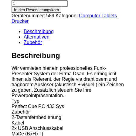
Funk-
Presenter
In den Reservierungskorb
System
Gerätenummer:
589
Kategorie:
Computer Tablets
Perfect
Drucker
Cue
PC
Beschreibung
433
Alternativen
SYS
Zubehör
Menge
Beschreibung
Wir vermieten hier ein professionelles Funk-
Presenter System der Firma Dsan. Es ermöglicht
Ihnen als Referent, der Regie via drahtlosem und
tragbarem Auslöser (akustisch + visuell) ein Zeichen
zu geben. Zusätzlich steuern Sie Ihre
Powerpointpräsentation.
Typ
Perfect Cue PC 433 Sys
Zubehör
2-Tastenfernbedienung
Kabel
2x USB Anschlusskabel
Maße (BxHxT)