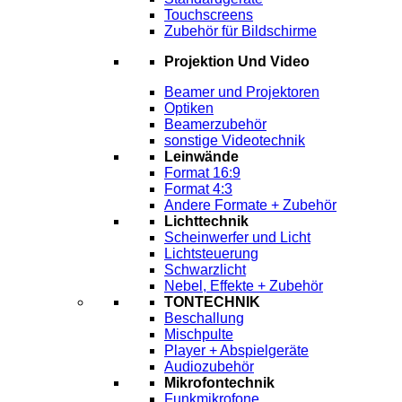
Touchscreens
Zubehör für Bildschirme
Projektion Und Video
Beamer und Projektoren
Optiken
Beamerzubehör
sonstige Videotechnik
Leinwände
Format 16:9
Format 4:3
Andere Formate + Zubehör
Lichttechnik
Scheinwerfer und Licht
Lichtsteuerung
Schwarzlicht
Nebel, Effekte + Zubehör
TONTECHNIK
Beschallung
Mischpulte
Player + Abspielgeräte
Audiozubehör
Mikrofontechnik
Funkmikrofone