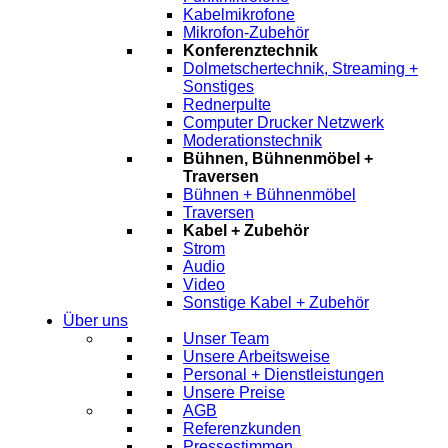
Kabelmikrofone
Mikrofon-Zubehör
Konferenztechnik
Dolmetschertechnik, Streaming +
Sonstiges
Rednerpulte
Computer Drucker Netzwerk
Moderationstechnik
Bühnen, Bühnenmöbel +
Traversen
Bühnen + Bühnenmöbel
Traversen
Kabel + Zubehör
Strom
Audio
Video
Sonstige Kabel + Zubehör
Über uns
Unser Team
Unsere Arbeitsweise
Personal + Dienstleistungen
Unsere Preise
AGB
Referenzkunden
Pressestimmen