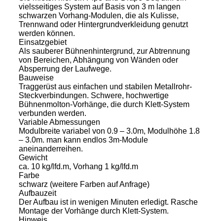
vielsseitiges System auf Basis von 3 m langen
schwarzen Vorhang-Modulen, die als Kulisse,
Trennwand oder Hintergrundverkleidung genutzt
werden können.
Einsatzgebiet
Als sauberer Bühnenhintergrund, zur Abtrennung
von Bereichen, Abhängung von Wänden oder
Absperrung der Laufwege.
Bauweise
Traggerüst aus einfachen und stabilen Metallrohr-
Steckverbindungen. Schwere, hochwertige
Bühnenmolton-Vorhänge, die durch Klett-System
verbunden werden.
Variable Abmessungen
Modulbreite variabel von 0.9 – 3.0m, Modulhöhe 1.8
– 3.0m. man kann endlos 3m-Module
aneinanderreihen.
Gewicht
ca. 10 kg/lfd.m, Vorhang 1 kg/lfd.m
Farbe
schwarz (weitere Farben auf Anfrage)
Aufbauzeit
Der Aufbau ist in wenigen Minuten erledigt. Rasche
Montage der Vorhänge durch Klett-System.
Hinweis