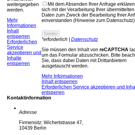
Mit dem Absenden Ihrer Anfrage erklären
weitergegeben
sich mit der Verarbeitung Ihrer übermittelten
werden.
Daten zum Zweck der Bearbeitung Ihrer An
Mehr
einverstanden (Hinweise zum Datenschutz)
Informationen
Inhalt
entsperren
*erforderlich |
Datenschutz
Erforderlichen
Service
Sie müssen den Inhalt von
reCAPTCHA
la
akzeptieren und
um das Formular abzuschicken. Bitte beach
Inhalte
Sie, dass dabei Daten mit Drittanbietern
entsperren
ausgetauscht werden.
Mehr Informationen
Inhalt entsperren
Erforderlichen Service akzeptieren und Inha
entsperren
Kontaktinformation
Adresse
Firmensitz: Wichertstrasse 47,
10439 Berlin