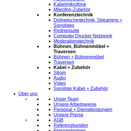
Kabelmikrofone
Mikrofon-Zubehör
Konferenztechnik
Dolmetschertechnik, Streaming +
Sonstiges
Rednerpulte
Computer Drucker Netzwerk
Moderationstechnik
Bühnen, Bühnenmöbel +
Traversen
Bühnen + Bühnenmöbel
Traversen
Kabel + Zubehör
Strom
Audio
Video
Sonstige Kabel + Zubehör
Über uns
Unser Team
Unsere Arbeitsweise
Personal + Dienstleistungen
Unsere Preise
AGB
Referenzkunden
Pressestimmen