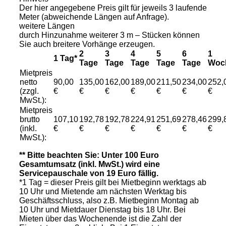
Der hier angegebene Preis gilt für jeweils 3 laufende
Meter (abweichende Längen auf Anfrage).
weitere Längen
durch Hinzunahme weiterer 3 m – Stücken können
Sie auch breitere Vorhänge erzeugen.
2
3
4
5
6
1
1 Tag*
Tage
Tage
Tage
Tage
Tage
Woc
Mietpreis
netto
90,00
135,00
162,00
189,00
211,50
234,00
252,
(zzgl.
€
€
€
€
€
€
€
MwSt.):
Mietpreis
brutto
107,10
192,78
192,78
224,91
251,69
278,46
299,
(inkl.
€
€
€
€
€
€
€
MwSt.):
** Bitte beachten Sie: Unter 100 Euro
Gesamtumsatz (inkl. MwSt.) wird eine
Servicepauschale von 19 Euro fällig.
*1 Tag = dieser Preis gilt bei Mietbeginn werktags ab
10 Uhr und Mietende am nächsten Werktag bis
Geschäftsschluss, also z.B. Mietbeginn Montag ab
10 Uhr und Mietdauer Dienstag bis 18 Uhr. Bei
Mieten über das Wochenende ist die Zahl der