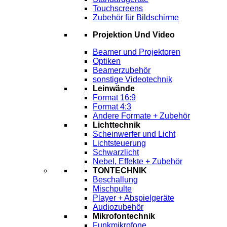
Touchscreens
Zubehör für Bildschirme
Projektion Und Video
Beamer und Projektoren
Optiken
Beamerzubehör
sonstige Videotechnik
Leinwände
Format 16:9
Format 4:3
Andere Formate + Zubehör
Lichttechnik
Scheinwerfer und Licht
Lichtsteuerung
Schwarzlicht
Nebel, Effekte + Zubehör
TONTECHNIK
Beschallung
Mischpulte
Player + Abspielgeräte
Audiozubehör
Mikrofontechnik
Funkmikrofone