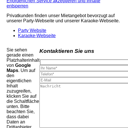
Erforderlichen Service akzeptieren und Inhalte
entsperren
Privatkunden finden unser Mietangebot bevorzugt auf
unserer Party-Webseite und unserer Karaoke-Webseite.
Party Website
Karaoke-Webseite
Sie sehen
Kontaktieren Sie uns
gerade einen
Platzhalterinhalt
von
Google
Maps
. Um auf
den
eigentlichen
Inhalt
zuzugreifen,
klicken Sie auf
die Schaltfläche
unten. Bitte
beachten Sie,
dass dabei
Daten an
Drittanbieter