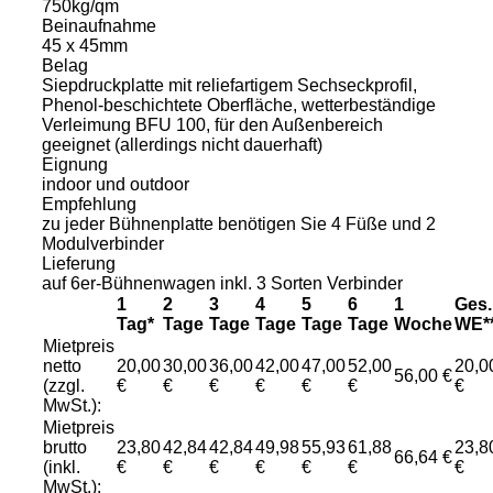
750kg/qm
Beinaufnahme
45 x 45mm
Belag
Siepdruckplatte mit reliefartigem Sechseckprofil,
Phenol-beschichtete Oberfläche, wetterbeständige
Verleimung BFU 100, für den Außenbereich
geeignet (allerdings nicht dauerhaft)
Eignung
indoor und outdoor
Empfehlung
zu jeder Bühnenplatte benötigen Sie 4 Füße und 2
Modulverbinder
Lieferung
auf 6er-Bühnenwagen inkl. 3 Sorten Verbinder
1
2
3
4
5
6
1
Ges.
Tag*
Tage
Tage
Tage
Tage
Tage
Woche
WE*
Mietpreis
netto
20,00
30,00
36,00
42,00
47,00
52,00
20,0
56,00 €
(zzgl.
€
€
€
€
€
€
€
MwSt.):
Mietpreis
brutto
23,80
42,84
42,84
49,98
55,93
61,88
23,8
66,64 €
(inkl.
€
€
€
€
€
€
€
MwSt.):