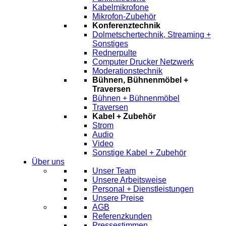
Kabelmikrofone
Mikrofon-Zubehör
Konferenztechnik
Dolmetschertechnik, Streaming +
Sonstiges
Rednerpulte
Computer Drucker Netzwerk
Moderationstechnik
Bühnen, Bühnenmöbel +
Traversen
Bühnen + Bühnenmöbel
Traversen
Kabel + Zubehör
Strom
Audio
Video
Sonstige Kabel + Zubehör
Über uns
Unser Team
Unsere Arbeitsweise
Personal + Dienstleistungen
Unsere Preise
AGB
Referenzkunden
Pressestimmen