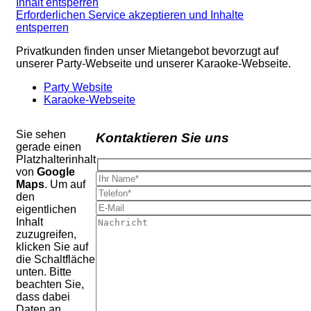
Inhalt entsperren
Erforderlichen Service akzeptieren und Inhalte
entsperren
Privatkunden finden unser Mietangebot bevorzugt auf
unserer Party-Webseite und unserer Karaoke-Webseite.
Party Website
Karaoke-Webseite
Sie sehen
Kontaktieren Sie uns
gerade einen
Platzhalterinhalt
von
Google
Maps
. Um auf
den
eigentlichen
Inhalt
zuzugreifen,
klicken Sie auf
die Schaltfläche
unten. Bitte
beachten Sie,
dass dabei
Daten an