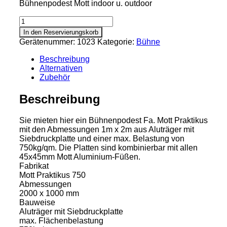
Bühnenpodest Mott indoor u. outdoor
Bühnenplatte
2.00
In den Reservierungskorb
x
Gerätenummer:
1023
Kategorie:
Bühne
1.00
m
Beschreibung
Menge
Alternativen
Zubehör
Beschreibung
Sie mieten hier ein Bühnenpodest Fa. Mott Praktikus
mit den Abmessungen 1m x 2m aus Aluträger mit
Siebdruckplatte und einer max. Belastung von
750kg/qm. Die Platten sind kombinierbar mit allen
45x45mm Mott Aluminium-Füßen.
Fabrikat
Mott Praktikus 750
Abmessungen
2000 x 1000 mm
Bauweise
Aluträger mit Siebdruckplatte
max. Flächenbelastung