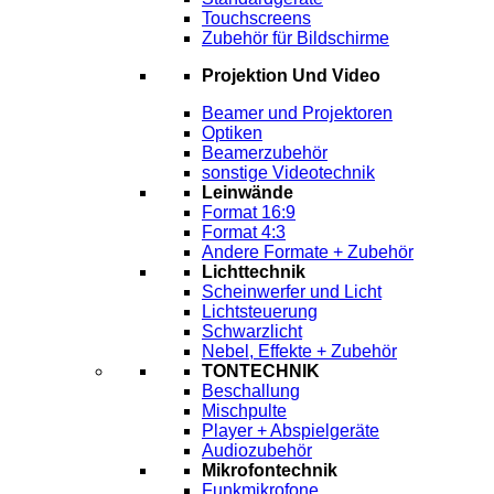
Touchscreens
Zubehör für Bildschirme
Projektion Und Video
Beamer und Projektoren
Optiken
Beamerzubehör
sonstige Videotechnik
Leinwände
Format 16:9
Format 4:3
Andere Formate + Zubehör
Lichttechnik
Scheinwerfer und Licht
Lichtsteuerung
Schwarzlicht
Nebel, Effekte + Zubehör
TONTECHNIK
Beschallung
Mischpulte
Player + Abspielgeräte
Audiozubehör
Mikrofontechnik
Funkmikrofone