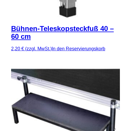
Bühnen-Teleskopsteckfuß 40 –
60 cm
2,20 €
(zzgl. MwSt.)
In den Reservierungskorb