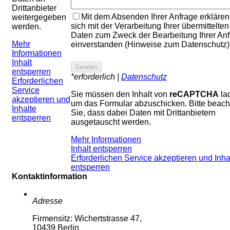
Drittanbieter
Mit dem Absenden Ihrer Anfrage erklären
weitergegeben
sich mit der Verarbeitung Ihrer übermittelten
werden.
Daten zum Zweck der Bearbeitung Ihrer An
Mehr
einverstanden (Hinweise zum Datenschutz)
Informationen
Inhalt
entsperren
*erforderlich |
Datenschutz
Erforderlichen
Service
Sie müssen den Inhalt von
reCAPTCHA
la
akzeptieren und
um das Formular abzuschicken. Bitte beach
Inhalte
Sie, dass dabei Daten mit Drittanbietern
entsperren
ausgetauscht werden.
Mehr Informationen
Inhalt entsperren
Erforderlichen Service akzeptieren und Inha
entsperren
Kontaktinformation
Adresse
Firmensitz: Wichertstrasse 47,
10439 Berlin