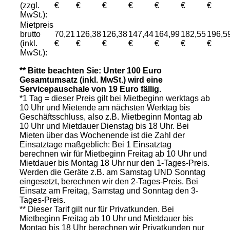
(zzgl.
€
€
€
€
€
€
€
MwSt.):
Mietpreis
brutto
70,21
126,38
126,38
147,44
164,99
182,55
196,5
(inkl.
€
€
€
€
€
€
€
MwSt.):
** Bitte beachten Sie: Unter 100 Euro
Gesamtumsatz (inkl. MwSt.) wird eine
Servicepauschale von 19 Euro fällig.
*1 Tag = dieser Preis gilt bei Mietbeginn werktags ab
10 Uhr und Mietende am nächsten Werktag bis
Geschäftsschluss, also z.B. Mietbeginn Montag ab
10 Uhr und Mietdauer Dienstag bis 18 Uhr. Bei
Mieten über das Wochenende ist die Zahl der
Einsatztage maßgeblich: Bei 1 Einsatztag
berechnen wir für Mietbeginn Freitag ab 10 Uhr und
Mietdauer bis Montag 18 Uhr nur den 1-Tages-Preis.
Werden die Geräte z.B. am Samstag UND Sonntag
eingesetzt, berechnen wir den 2-Tages-Preis. Bei
Einsatz am Freitag, Samstag und Sonntag den 3-
Tages-Preis.
** Dieser Tarif gilt nur für Privatkunden. Bei
Mietbeginn Freitag ab 10 Uhr und Mietdauer bis
Montag bis 18 Uhr berechnen wir Privatkunden nur