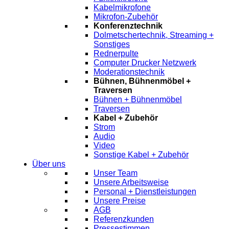
Kabelmikrofone
Mikrofon-Zubehör
Konferenztechnik
Dolmetschertechnik, Streaming +
Sonstiges
Rednerpulte
Computer Drucker Netzwerk
Moderationstechnik
Bühnen, Bühnenmöbel +
Traversen
Bühnen + Bühnenmöbel
Traversen
Kabel + Zubehör
Strom
Audio
Video
Sonstige Kabel + Zubehör
Über uns
Unser Team
Unsere Arbeitsweise
Personal + Dienstleistungen
Unsere Preise
AGB
Referenzkunden
Pressestimmen