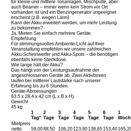
für kleine und mittlere Tonanlagen, Mischpulte, aber
auch Beamer – immer wenn kein Strom vor Ort
vorhanden ist und ein Benzingenerator ungeeignet
erscheint (z.B. wegen Lärm)
Kann der Akku erweitert werden, um mehr Leistung
zu bekommen?
Ja. Mieten Sie einfach mehrere Geräte.
Empfehlung
Für stimmungsvolles Ambiente-Licht auf Ihrer
Veranstaltung empfehlen wir unsere zahlreichen
Akku-Scheinwerfer und Akku-Spots – die benötigen
ebenfalls keine Steckdose.
Wie lange hält der Akku?
Das hängt von der Leistungsaufnahme der
angeschlossenen Geräte ab. Zwei Aktivboxen
laufen bei mittlerer Lautstärke nach unserer
Erfahrung bis zu 6 Stunden.
Geräte-Abmessungen
63.5 x 28.4 x 42 cm (L x B x H).
Gewicht
45 kg
1
2
3
4
5
6
1
Tag*
Tage
Tage
Tage
Tage
Tage
Woch
Mietpreis
netto
59,00
88,50
106,20
123,90
138,65
153,40
165,2