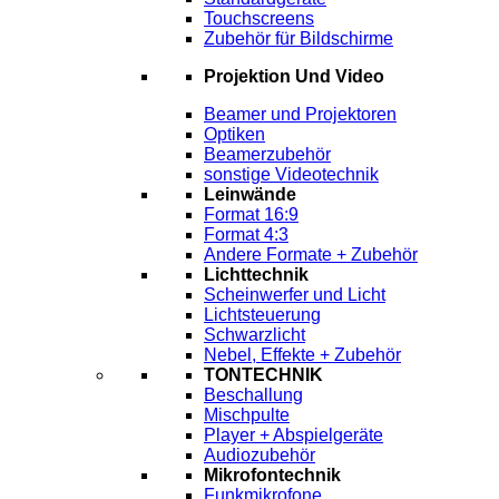
Touchscreens
Zubehör für Bildschirme
Projektion Und Video
Beamer und Projektoren
Optiken
Beamerzubehör
sonstige Videotechnik
Leinwände
Format 16:9
Format 4:3
Andere Formate + Zubehör
Lichttechnik
Scheinwerfer und Licht
Lichtsteuerung
Schwarzlicht
Nebel, Effekte + Zubehör
TONTECHNIK
Beschallung
Mischpulte
Player + Abspielgeräte
Audiozubehör
Mikrofontechnik
Funkmikrofone