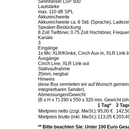
Sennheiser LSP 500
Lautstärke
max. 110 dB SPL
Akkureichweite
Akkureichweite ca. 6 Std. (Sprache), Ladezeit
Speaker-Bestückung
8 Zoll Tieftöner, 0.75 Zoll Hochtöner, Frequ
Kanäle
3
Eingänge
1x Mic XLR/Klinke, Cinch Aux in, XLR Link 
Ausgänge
Cinch Line, XLR Link out
Stativaufnahme
35mm, neigbar
Hinweis
diese Box vermieten wir auf Wunsch gemein
integrierbaren Sender).
Abmessungen/Gewicht
(B x H x T) 290 x 550 x 320 mm. Gewicht (oh
1 Tag*
2 Tag
Mietpreis netto (zzgl. MwSt.):
95,00 €
142,5
Mietpreis brutto (inkl. MwSt.):
113,05 €
203,4
** Bitte beachten Sie: Unter 100 Euro Ges