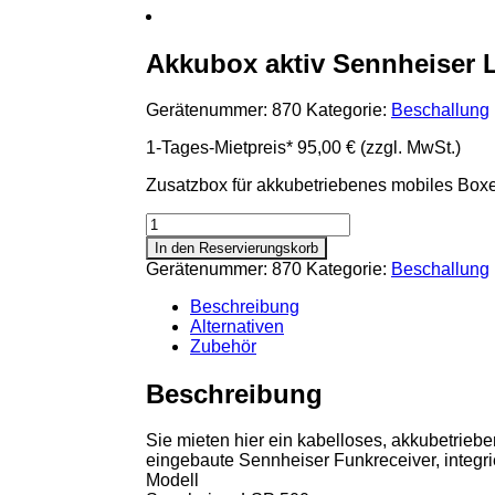
Akkubox aktiv Sennheiser 
Gerätenummer:
870
Kategorie:
Beschallung
1-Tages-Mietpreis*
95,00 €
(zzgl. MwSt.)
Zusatzbox für akkubetriebenes mobiles Bo
Akkubox
aktiv
In den Reservierungskorb
Sennheiser
Gerätenummer:
870
Kategorie:
Beschallung
LSP500
-
Beschreibung
slave
Alternativen
Menge
Zubehör
Beschreibung
Sie mieten hier ein kabelloses, akkubetrieb
eingebaute Sennheiser Funkreceiver, integr
Modell