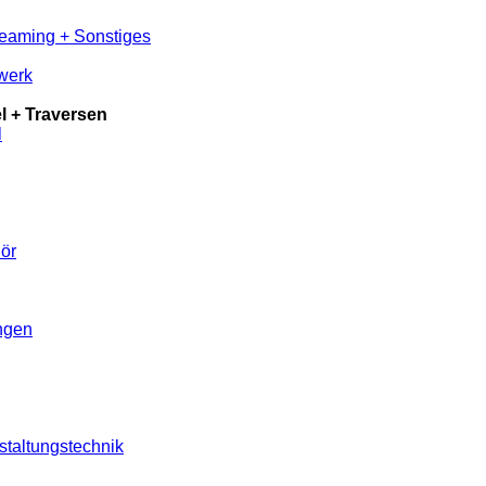
reaming + Sonstiges
werk
 + Traversen
l
ör
ungen
staltungstechnik