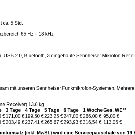
 ca. 5 Std.
enzbereich 65 Hz – 18 kHz
In, USB 2.0, Bluetooth, 3 eingebaute Sennheiser Mikrofon-Rec
sam mit unseren Sennheiser Funkmikrofon-Systemen. Mehrere 
ne Receiver) 13.6 kg
e
3 Tage
4 Tage
5 Tage
6 Tage
1 Woche
Ges. WE**
0 €
171,00 €
199,50 €
223,25 €
247,00 €
266,00 €
95,00 €
9 €
203,49 €
237,41 €
265,67 €
293,93 €
316,54 €
113,05 €
amtumsatz (inkl. MwSt.) wird eine Servicepauschale von 19 E