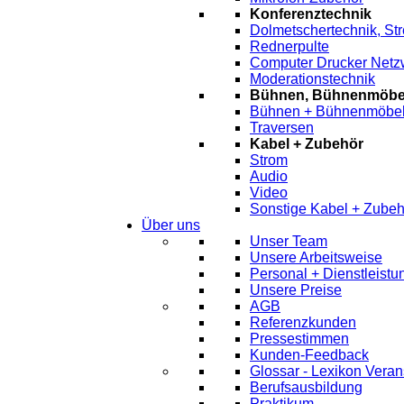
Konferenztechnik
Dolmetschertechnik, St
Rednerpulte
Computer Drucker Netz
Moderationstechnik
Bühnen, Bühnenmöbel
Bühnen + Bühnenmöbe
Traversen
Kabel + Zubehör
Strom
Audio
Video
Sonstige Kabel + Zubeh
Über uns
Unser Team
Unsere Arbeitsweise
Personal + Dienstleist
Unsere Preise
AGB
Referenzkunden
Pressestimmen
Kunden-Feedback
Glossar - Lexikon Veran
Berufsausbildung
Praktikum