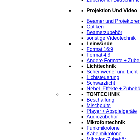
Projektion Und Video
Beamer und Projektore
Optiken
Beamerzubehör
sonstige Videotechnik
Leinwände
Format 16:9
Format 4:3
Andere Formate + Zube
Lichttechnik
Scheinwerfer und Licht
Lichtsteuerung
Schwarzlicht
Nebel, Effekte + Zubehö
TONTECHNIK
Beschallung
Mischpulte
Player + Abspielgeräte
Audiozubehör
Mikrofontechnik
Funkmikrofone
Kabelmikrofone
Mikrofon-Zubehör