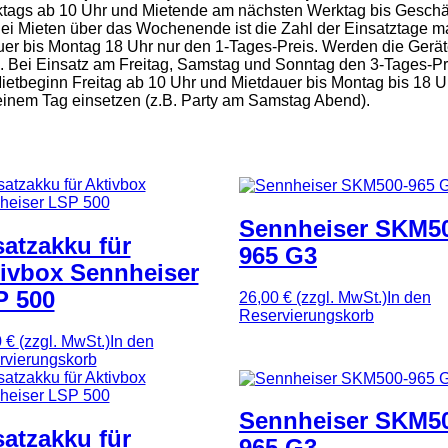
erktags ab 10 Uhr und Mietende am nächsten Werktag bis Geschä
Bei Mieten über das Wochenende ist die Zahl der Einsatztage m
auer bis Montag 18 Uhr nur den 1-Tages-Preis. Werden die Ge
s. Bei Einsatz am Freitag, Samstag und Sonntag den 3-Tages-Pr
ei Mietbeginn Freitag ab 10 Uhr und Mietdauer bis Montag bis 18
 einem Tag einsetzen (z.B. Party am Samstag Abend).
Sennheiser SKM5
atzakku für
965 G3
ivbox Sennheiser
P 500
26,00 €
(zzgl. MwSt.)
In den
Reservierungskorb
0 €
(zzgl. MwSt.)
In den
rvierungskorb
Sennheiser SKM5
atzakku für
965 G3