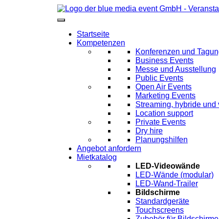
Startseite
Kompetenzen
Konferenzen und Tagu
Business Events
Messe und Ausstellung
Public Events
Open Air Events
Marketing Events
Streaming, hybride und 
Location support
Private Events
Dry hire
Planungshilfen
Angebot anfordern
Mietkatalog
LED-Videowände
LED-Wände (modular)
LED-Wand-Trailer
Bildschirme
Standardgeräte
Touchscreens
Zubehör für Bildschirme