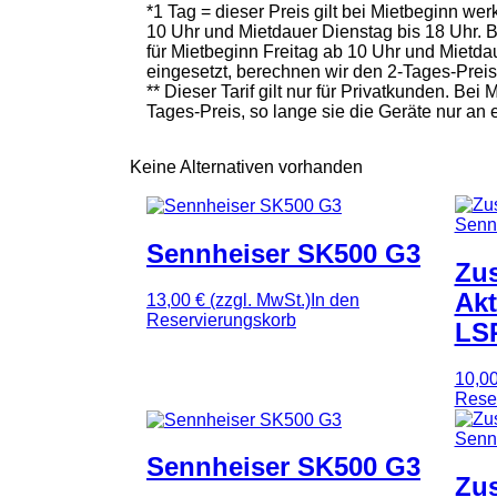
*1 Tag = dieser Preis gilt bei Mietbeginn w
10 Uhr und Mietdauer Dienstag bis 18 Uhr. 
für Mietbeginn Freitag ab 10 Uhr und Mietd
eingesetzt, berechnen wir den 2-Tages-Prei
** Dieser Tarif gilt nur für Privatkunden. B
Tages-Preis, so lange sie die Geräte nur an
Keine Alternativen vorhanden
Sennheiser SK500 G3
Zus
Akt
13,00 €
(zzgl. MwSt.)
In den
Reservierungskorb
LS
10,0
Rese
Sennheiser SK500 G3
Zus