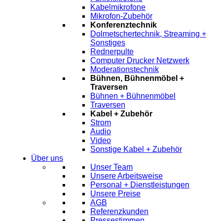
Kabelmikrofone
Mikrofon-Zubehör
Konferenztechnik
Dolmetschertechnik, Streaming +
Sonstiges
Rednerpulte
Computer Drucker Netzwerk
Moderationstechnik
Bühnen, Bühnenmöbel +
Traversen
Bühnen + Bühnenmöbel
Traversen
Kabel + Zubehör
Strom
Audio
Video
Sonstige Kabel + Zubehör
Über uns
Unser Team
Unsere Arbeitsweise
Personal + Dienstleistungen
Unsere Preise
AGB
Referenzkunden
Pressestimmen