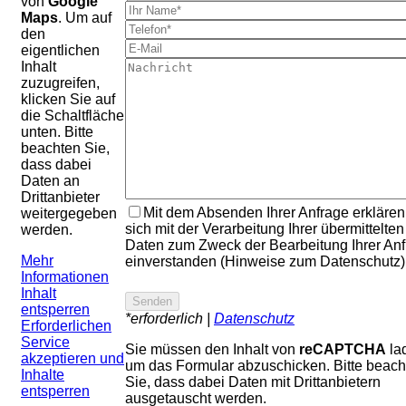
von
Google
Maps
. Um auf
den
eigentlichen
Inhalt
zuzugreifen,
klicken Sie auf
die Schaltfläche
unten. Bitte
beachten Sie,
dass dabei
Daten an
Drittanbieter
Mit dem Absenden Ihrer Anfrage erklären
weitergegeben
sich mit der Verarbeitung Ihrer übermittelten
werden.
Daten zum Zweck der Bearbeitung Ihrer An
Mehr
einverstanden (Hinweise zum Datenschutz)
Informationen
Inhalt
entsperren
*erforderlich |
Datenschutz
Erforderlichen
Service
Sie müssen den Inhalt von
reCAPTCHA
la
akzeptieren und
um das Formular abzuschicken. Bitte beach
Inhalte
Sie, dass dabei Daten mit Drittanbietern
entsperren
ausgetauscht werden.