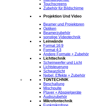
Touchscreens
Zubehör für Bildschirme
Projektion Und Video
Beamer und Projektoren
Optiken
Beamerzubehör
sonstige Videotechnik
Leinwände
Format 16:9
Format 4:3
Andere Formate + Zubehör
Lichttechnik
Scheinwerfer und Licht
Lichtsteuerung
Schwarzlicht
Nebel, Effekte + Zubehör
TONTECHNIK
Beschallung
Mischpulte
Player + Abspielgeräte
Audiozubehör
Mikrofontechnik
Funkmikrofone