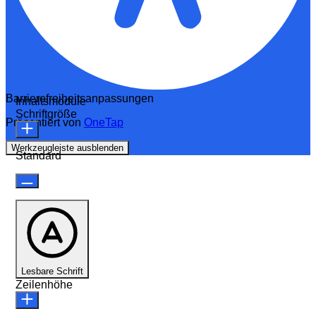
Barrierefreiheitsanpassungen
Inhaltsmodule
Schriftgröße
Präsentiert von
OneTap
Werkzeugleiste ausblenden
Standard
Lesbare Schrift
Zeilenhöhe